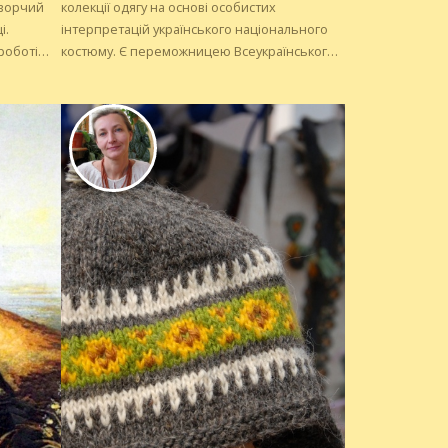
колекції одягу на основі особистих
і.
інтерпретацій українського національного
 роботі
костюму. Є переможницею Всеукраїнського
конкурсу молодих дизайнерів «Погляд у
та декор
майбутнє», де представила колекцію «Жінки
мого роду» за мотивами вишивки Поділля.