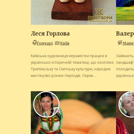
Леся Горлова
Валер
Гончарі
Київ
Маля
Київська художниця-керамістка працює в
Займаєтьс
українсько-історичній тематиці, що охоплює
ландшафти
Трипільську та Скитську культури, народне
походить)
мистецтво різних періодів. Окрім
українськ
скульптурної пластики, Леся також працює з
малюванн
гончарним колом, у графіці та живописі.
10 років 
олійні фар