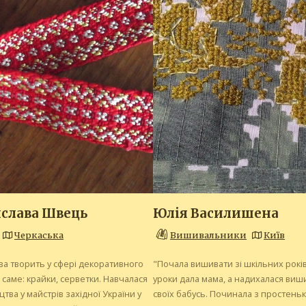
слава Швець
Юлія Василишена
Черкаська
Вишивальники
Київ
ва творить у сфері декоративного
"Почала вишивати зі шкільних років
а саме: крайки, серветки. Навчалася
уроки дала мама, а надихалася ви
цтва у майстрів західної України у
своїх бабусь. Починала з простень