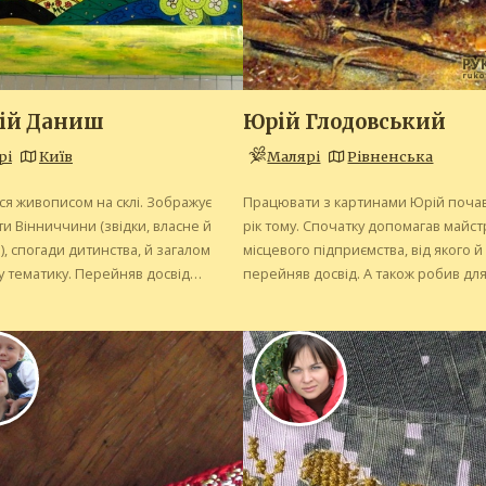
ій Даниш
Юрій Глодовський
рі
Київ
Малярі
Рівненська
я живописом на склі. Зображує
Працювати з картинами Юрій поча
 Вінниччини (звідки, власне й
рік тому. Спочатку допомагав майст
, спогади дитинства, й загалом
місцевого підприємства, від якого й
у тематику. Перейняв досвід
перейняв досвід. А також робив для
я від львівських художників понад
знайомих невеличкі іменні ікони, ко
тому. З матеріалів використовує скло,
почали їх активно дарувати у своєм
би, туш...
оточенні...