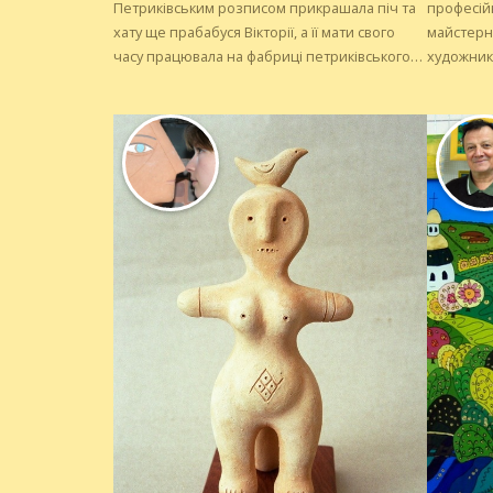
Петриківським розписом прикрашала піч та
професійн
хату ще прабабуся Вікторії, а її мати свого
майстерня
часу працювала на фабриці петриківського
художникі
розпису «Дружба». Сімя та художня школа
викладаць
привили дівчині любов до народного
року поча
малярства...
замовлен
орнамент
автентич