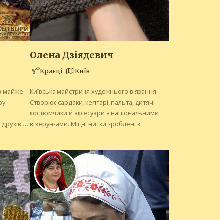
Олена Дзіядевич
Кравці
Київ
в майже
Київська майстриня художнього в'язання.
ру
Створює сардаки, кептарі, пальта, дитячі
костюмчики й аксесуари з національними
 друзів та
візерунками. Міцні нитки зроблені з
трі
карпатської вовни, тож ці речі носяться
у
десятиліттями. Орнаменти - старовинні
вишивні, які майстриня спрощує для
плетіння.