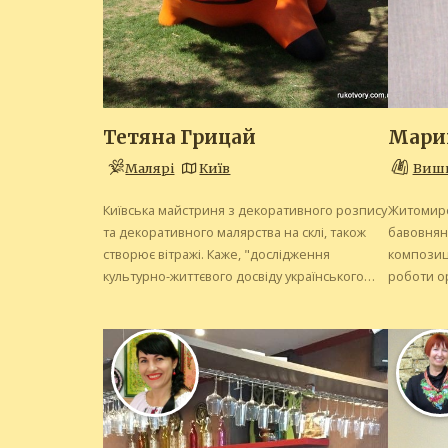
Тетяна Грицай
Мари
Малярі
Київ
Виш
Київська майстриня з декоративного розпису
Житомирс
та декоративного малярства на склі, також
бавовняні
створює вітражі. Каже, "дослідження
композиці
культурно-життєвого досвіду українського
роботи о
народу та розуміння сучасного світу дає
самостійн
можливість створювати символічні цікаві
загальне
образи".
надає сил