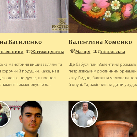
на Василенко
Валентина Хоменко
ивальники
Житомирщина
Малярі
Дніпровська
ька майстриня вишиває лляні та
Ще бабуся пані Валентини розмаль
 сорочки й подушки. Каже, над
петриківським рослинним орнамент
єю довго не думає, в процесі
хату. Видно, бажання малювати пе
рнамент вимальовується
й онуці. Та, закінчивши дитячу худ
о. Однак не забуває вносити у
школу, з 1971 року працювала на ф
 зображення давню символіку, яка
«Дружба» художником-виконавцем..
и та зміцнює здоров'я...