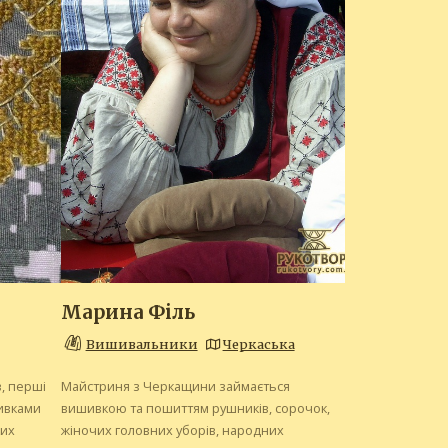
Марина Філь
Вишивальники
Черкаська
, перші
Майстриня з Черкащини займається
шивками
вишивкою та пошиттям рушників, сорочок,
ких
жіночих головних уборів, народних