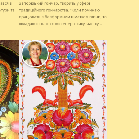
ався в
Запорізький гончар, творить у сфері
тури та
традиційного гончарства. "Коли починаю
працювати з безформним шматком глини, то
вкладаю в нього свою енергетику, частку
го
своєї душі. І людям завжди кажу, що вони
шовк, а
купують не мій посуд, не річ, а мою
магаюся
енергетику, частинку мене".
урів
летення
стовую