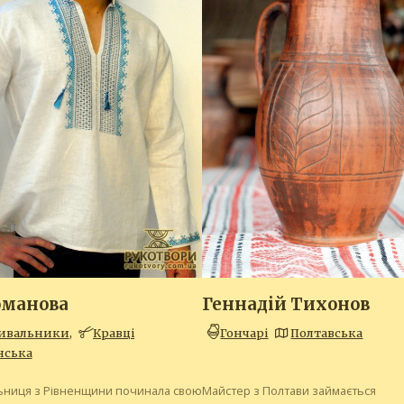
оманова
Геннадій Тихонов
ивальники
,
Кравці
Гончарі
Полтавська
нська
ниця з Рівненщини починала свою
Майстер з Полтави займається