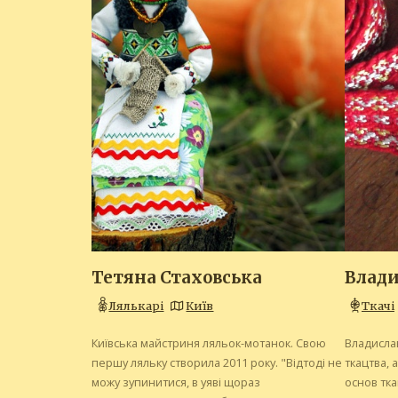
Тетяна Стаховська
Влади
Лялькарі
Київ
Ткачі
Київська майстриня ляльок-мотанок. Свою
Владисла
першу ляльку створила 2011 року. "Відтоді не
ткацтва, 
можу зупинитися, в уяві щораз
основ тка