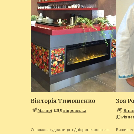
Вікторія Тимошенко
Зоя Р
Малярі
Дніпровська
Виш
Рівне
Спадкова художниця з Дніпропетровська.
Вишиваль