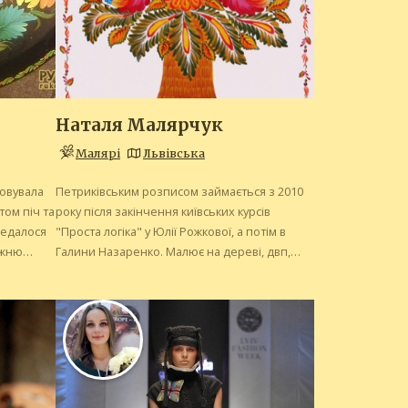
Наталя Малярчук
Малярі
Львівська
овувала
Петриківським розписом займається з 2010
ом піч та
року після закінчення київських курсів
редалося
"Проста логіка" у Юлії Рожкової, а потім в
ожню
Галини Назаренко. Малює на дереві, двп,
абриці
папері, шкірі, склі, тканині. Робить настінні
.
розписи...