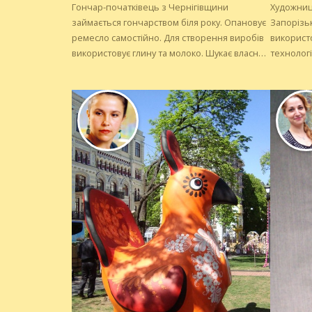
Гончар-початківець з Чернігівщини
Художниця
займається гончарством біля року. Опановує
Запорізьк
ремесло самостійно. Для створення виробів
використо
використовує глину та молоко. Шукає власний
технологі
орнамент.
гуаш, мас
Захоплює
ікони у с
замовлен