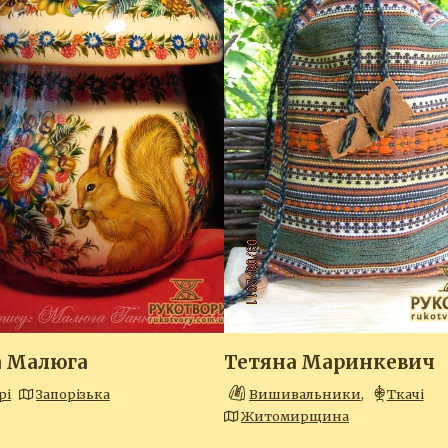
а Малюга
Тетяна Маринкевич
рі
Запорізька
Вишивальники
,
Ткачі
Житомирщина