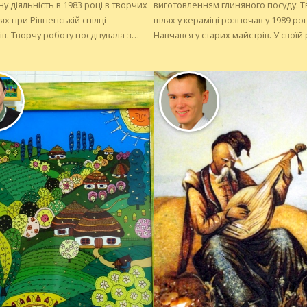
у діяльність в 1983 році в творчих
виготовленням глиняного посуду. Творчий
х при Рівненській спілці
шлях у кераміці розпочав у 1989 роц
в. Творчу роботу поєднувала з
Навчався у старих майстрів. У своїй
кою діяльністю з дітьми. З 1991
гончар надихається трипільською
ла шити українські костюми на
культурою, звідки й черпає образи 
ня. Надихається давніми
для своїх виробів.
ами, природою і звичайно
ним одягом.