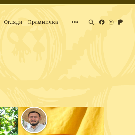
Огляди
Крамничка