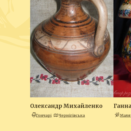
Олександр Михайленко
Ганн
Гончарі
Чернігівська
Маля