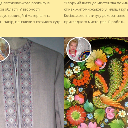
 петриківського розпису із
"Творчий шлях до мистецтва почин
ої області. У творчості
стінах Житомирського училища куль
вує традиційні матеріали та
Косівського інституту декоративно-
ї - папір, пензлики з котячого хутра,
прикладного мистецтва. В роботі
ляні й акрилові фарби, полотно.
використовую матеріали природно
ться також іконописом, виконує
походження: льон, вовну, бавовну, 
кладних техніках. Робила
також дерево та шкіру. У творах на
ня для церков.
зберегти та передати знання пращ
через призму сьогодення. Техніки у ткацтві
класифікуються за способом переп
ниток між собою. Я більше викори
"ремізно-човникову техніку", ...