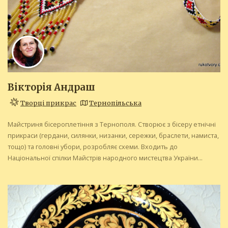
Вікторія Андраш
Творці прикрас
Тернопільська
Майстриня бісероплетіння з Тернополя. Створює з бісеру етнічні
прикраси (гердани, силянки, низанки, сережки, браслети, намиста,
тощо) та головні убори, розробляє схеми. Входить до
Національної спілки Майстрів народного мистецтва України...