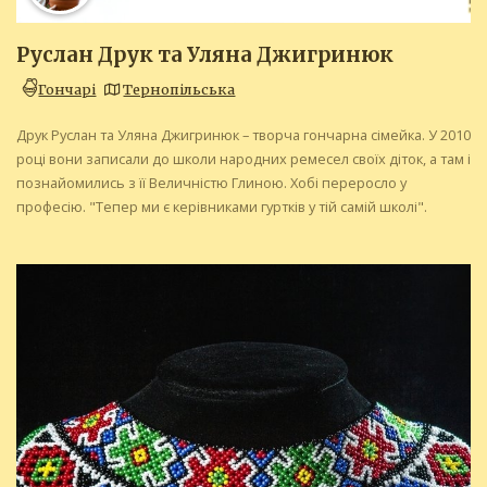
Руслан Друк та Уляна Джигринюк
Гончарі
Тернопільська
Друк Руслан та Уляна Джигринюк – творча гончарна сімейка. У 2010
році вони записали до школи народних ремесел своїх діток, а там і
познайомились з її Величністю Глиною. Хобі переросло у
професію. "Тепер ми є керівниками гуртків у тій самій школі".