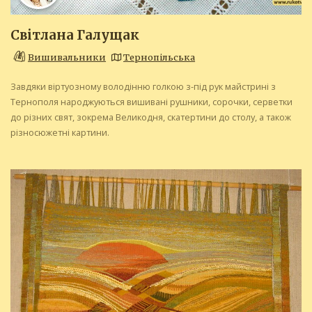
Світлана Галущак
Вишивальники
Тернопільська
Завдяки віртуозному володінню голкою з-під рук майстрині з
Тернополя народжуються вишивані рушники, сорочки, серветки
до різних свят, зокрема Великодня, скатертини до столу, а також
різносюжетні картини.