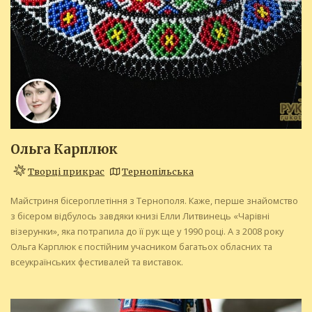
Ольга Карплюк
Творці прикрас
Тернопільська
Майстриня бісероплетіння з Тернополя. Каже, перше знайомство
з бісером відбулось завдяки книзі Елли Литвинець «Чарівні
візерунки», яка потрапила до її рук ще у 1990 році. А з 2008 року
Ольга Карплюк є постійним учасником багатьох обласних та
всеукраїнських фестивалей та виставок.