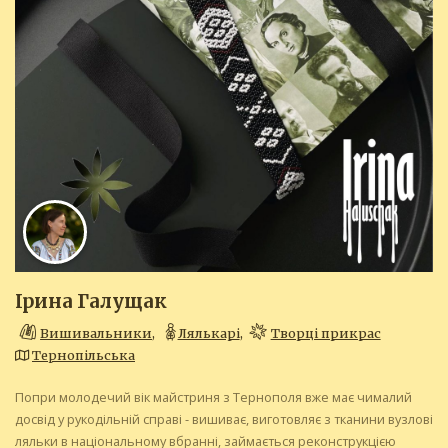
Ірина Галущак
Вишивальники
,
Лялькарі
,
Творці прикрас
Тернопільська
Попри молодечий вік майстриня з Тернополя вже має чималий
досвід у рукодільній справі - вишиває, виготовляє з тканини вузлові
ляльки в національному вбранні, займається реконструкцією