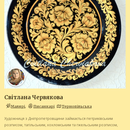
Світлана Червякова
Малярі
,
Писанкарі
Тернопільська
Художниця з Дніпропетровщини займається петриківським
розписом, тагільським, хохломським та гжельським розписом,