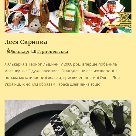
Леся Скрипка
Лялькарі
Тернопільська
Лялькарка з Тернопільщини. У 2008 році вперше побачила
мотанку, яка її дуже захопила. Опанувавши лялькотворення,
почала мотати імениті ляльки, присвячені княгині Ользі, Лесі
Українці, жіночим образам Тараса Шевченка тощо.