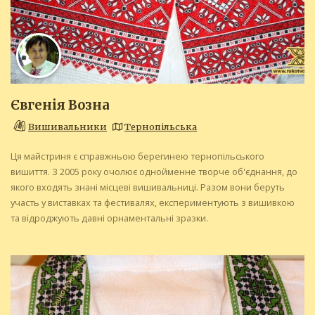
Євгенія Возна
Вишивальники
Тернопільська
Ця майстриня є справжньою берегинею тернопільського
вишиття. З 2005 року очолює однойменне творче об'єднання, до
якого входять знані місцеві вишивальниці. Разом вони беруть
участь у виставках та фестивалях, експериментують з вишивкою
та відроджують давні орнаментальні зразки.