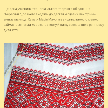
Ще одна учасниця тернопільського творчого об'єднання
"Берегиня", до якого входять до десяти місцевих майстринь-
вишивальниць. Сама ж Марія Максимів вишивальною справою
займається понад 60 років, за голку й нитку взялася ще в ранньому
дитинстві.