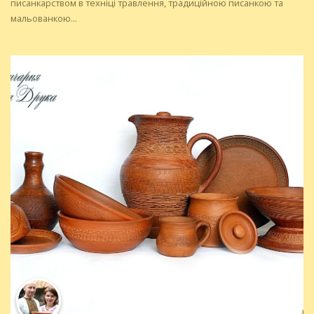
писанкарством в техніці травлення, традиційною писанкою та
мальованкою...