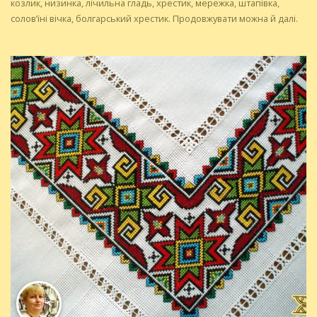
козлик, низинка, лічильна гладь, хрестик, мережка, штапівка,
солов’їні вічка, болгарський хрестик. Продовжувати можна й далі.