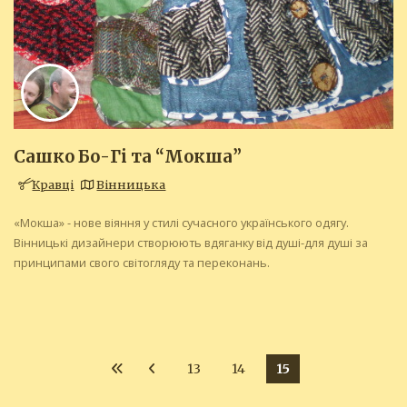
Сашко Бо-Гі та “Мокша”
Кравці
Вінницька
«Мокша» - нове віяння у стилі сучасного українського одягу.
Вінницькі дизайнери створюють вдяганку від душі-для душі за
принципами свого світогляду та переконань.
13
14
15
Пагінація