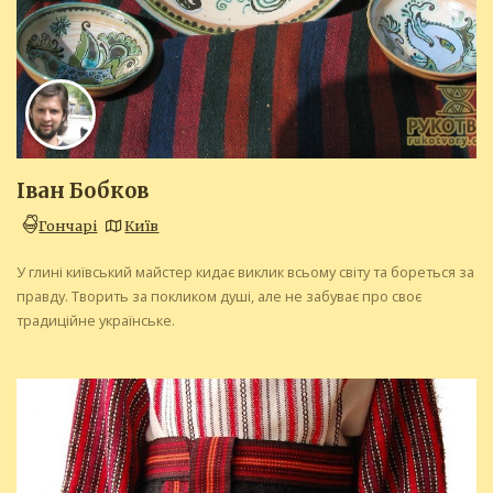
Іван Бобков
Гончарі
Київ
У глині київський майстер кидає виклик всьому світу та бореться за
правду. Творить за покликом душі, але не забуває про своє
традиційне українське.