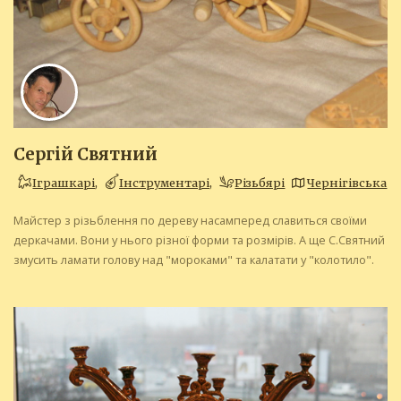
Сергій Святний
Іграшкарі
,
Інструментарі
,
Різьбярі
Чернігівська
Майстер з різьблення по дереву насамперед славиться своїми
деркачами. Вони у нього різної форми та розмірів. А ще С.Святний
змусить ламати голову над "мороками" та калатати у "колотило".