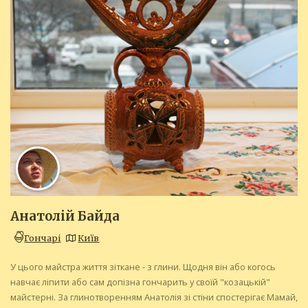
Анатолій Байда
Гончарі
Київ
У цього майстра життя зіткане - з глини. Щодня він або когось
навчає ліпити або сам допізна гончарить у своїй "козацькій"
майстерні. За глинотворенням Анатолія зі стіни спостерігає Мамай,