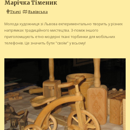
Марічка Тіменик
Ткачі
Львівська
Молода художниця зі Львова екпериментально творить у різних
напрямках традиційного мистецтва. З-поміж іншого
приголомшують етно-модерні ткані торбинки для мобільних
телефонів. Це значить бути "своїм" у всьому!