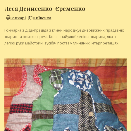
Леся Денисенко-Єременко
Гончарі
Київська
Гончарка з діда-прадіда з глини народжує дивовижних прадавніх
тварин та вжиткові речі. Коза - найулюбленіша тварина, яка з
легкої руки майстрині зусібіч постає у глиняних інтерпретаціях.