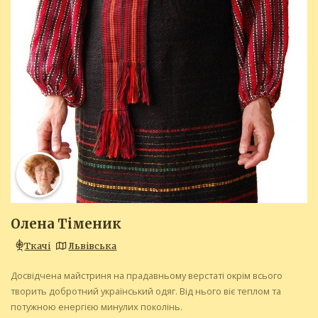
Олена Тіменик
Ткачі
Львівська
Досвідчена майстриня на прадавньому верстаті окрім всього
творить добротний український одяг. Від нього віє теплом та
потужною енергією минулих поколінь.