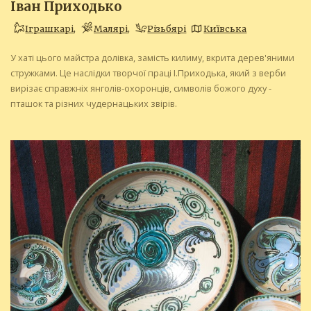
Іван Приходько
Іграшкарі
,
Малярі
,
Різьбярі
Київська
У хаті цього майстра долівка, замість килиму, вкрита дерев'яними
стружками. Це наслідки творчої праці І.Приходька, який з верби
вирізає справжніх янголів-охоронців, символів божого духу -
пташок та різних чудернацьких звірів.