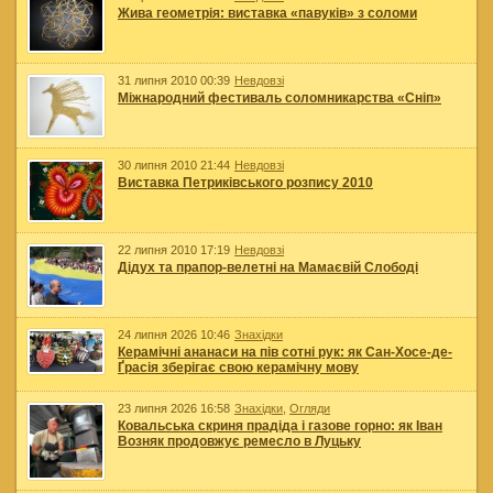
Жива геометрія: виставка «павуків» з соломи
31 липня 2010 00:39
Невдовзі
Міжнародний фестиваль соломникарства «Сніп»
30 липня 2010 21:44
Невдовзі
Виставка Петриківського розпису 2010
22 липня 2010 17:19
Невдовзі
Дідух та прапор-велетні на Мамаєвій Слободі
24 липня 2026 10:46
Знахідки
Керамічні ананаси на пів сотні рук: як Сан-Хосе-де-
Ґрасія зберігає свою керамічну мову
23 липня 2026 16:58
Знахідки
,
Огляди
Ковальська скриня прадіда і газове горно: як Іван
Возняк продовжує ремесло в Луцьку