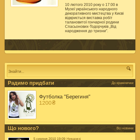
10 лютого 2010 року о 17:00 в
Музеї українського народного
декоративного мистецтва у Києві
відкриється виставка робіт
талановитої гончарної родини
Спасьонових-Тодорчуків „Від
народження до тризни”.
Радимо придбати
До крамнички
Футболка "Берегиня"
1200
₴
Що нового?
Всі новини
5 серпня 2010 19:09
Невдовзі