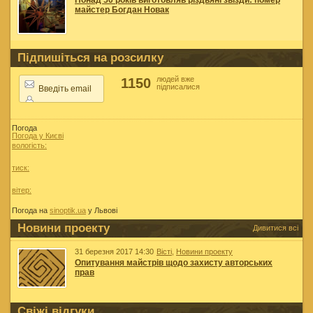
майстер Богдан Новак
Підпишіться на розсилку
людей вже
1150
підписалися
Погода
Погода у
Києві
вологість:
тиск:
вітер:
Погода на
sinoptik.ua
у Львові
Новини проекту
Дивитися всі
31 березня 2017 14:30
Вісті
,
Новини проекту
Опитування майстрів щодо захисту авторських
прав
Свіжі відгуки