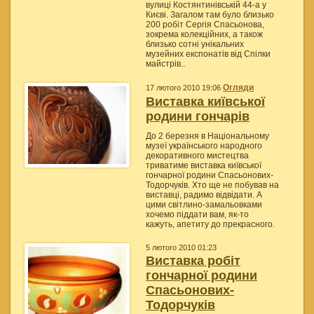
вулиці Костянтинівській 44-а у
Києві. Загалом там було близько
200 робіт Сергія Спасьонова,
зокрема колекційних, а також
близько сотні унікальних
музейних експонатів від Спілки
майстрів..
Огляди
17 лютого 2010 19:06
Виставка київської
родини гончарів
До 2 березня в Національному
музеї українського народного
декоративного мистецтва
триватиме виставка київської
гончарної родини Спасьонових-
Тодорчуків. Хто ще не побував на
виставці, радимо відвідати. А
цими світлино-замальовками
хочемо піддати вам, як-то
кажуть, апетиту до прекрасного.
5 лютого 2010 01:23
Виставка робіт
гончарної родини
Спасьонових-
Тодорчуків