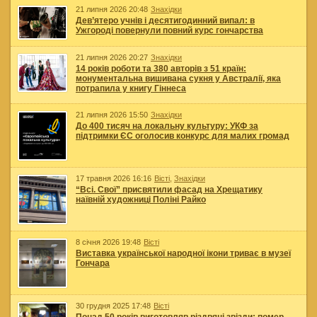
21 липня 2026 20:48
Знахідки
Дев’ятеро учнів і десятигодинний випал: в
Ужгороді повернули повний курс гончарства
21 липня 2026 20:27
Знахідки
14 років роботи та 380 авторів з 51 країн:
монументальна вишивана сукня у Австралії, яка
потрапила у книгу Гіннеса
21 липня 2026 15:50
Знахідки
До 400 тисяч на локальну культуру: УКФ за
підтримки ЄС оголосив конкурс для малих громад
17 травня 2026 16:16
Вісті
,
Знахідки
“Всі. Свої” присвятили фасад на Хрещатику
наївній художниці Поліні Райко
8 січня 2026 19:48
Вісті
Виставка української народної ікони триває в музеї
Гончара
30 грудня 2025 17:48
Вісті
Понад 50 років виготовляв різдвяні звізди: помер