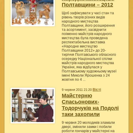
Полтавщини – 2012
Щоб зафіксувати у часі стан та
рівень творів різних видів
народного мистецтва
Полтавщини, його розширення
та асортимент, засвідчити
поіменно майстрів народного
мистецтва була проведена
респектабельна виставка
«Народне мистецтво
Полтавщини 2012» до 20-
тиріччя Полтавського обласного
осередку Національної спілки
майстрів народного мистецтва
України, яка відбулася у
Полтавському художньому музеї
імені Миколи Ярошенка з 24
жовтня по 4 ...
Вісті
9 червня 2011 21:20
Майстерню
Спасьонових-
Тодорчуків на Подолі
таки захопили
9 червня 20 молодиків зламали
двері, змінили замки і побили
роботи гончарів у майстерні на