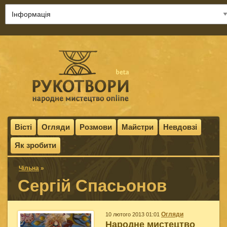
Вісті
Огляди
Розмови
Майстри
Невдовзі
Як зробити
Чільна
»
Сергій Спасьонов
Огляди
10 лютого 2013 01:01
Народне мистецтво