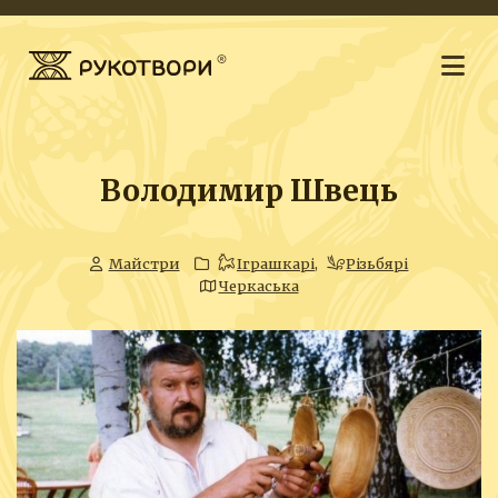
Володимир Швець
Майстри
Іграшкарі
,
Різьбярі
Черкаська