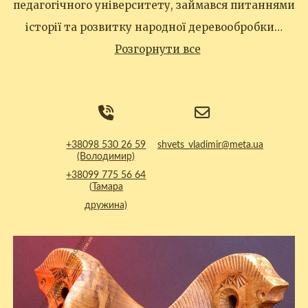
педагогічного університету, займався питаннями
історії та розвитку народної деревообробки…
Розгорнути все
+38098 530 26 59
shvets_vladimir@meta.ua
(Володимир)
+38099 775 56 64
(Тамара
дружина)