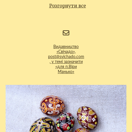
Розгорнути все
Видавництво
«Свічадо»,
post@svichado.com
, у темі зазначити
«для п.Віри
Манько»