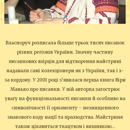
Власноруч розписала більше трьох тисяч писанок
різних регіонів України. Значну частину
писанкових взірців для відтворення майстрині
надавали самі колекціонери як з України, так і з-
за кордону. У 2001 році з’явилася перша книга Віри
Манько про писанки. У ній авторка загострює
увагу на функціональності писанки й особливо на
символічності її орнаменту – незнищенного
знакового коду нації та пралюдства. Майстриня
також цікавиться ткацтвом і вишивкою…