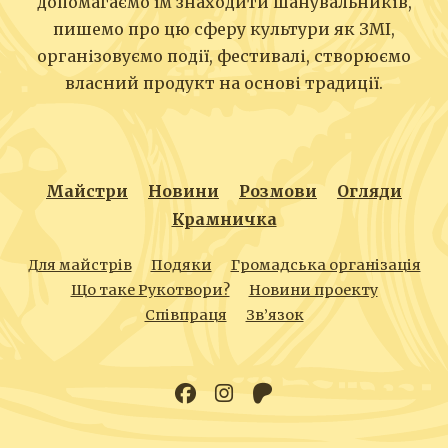
допомагаємо їм знаходити шанувальників,
пишемо про цю сферу культури як ЗМІ,
організовуємо події, фестивалі, створюємо
власний продукт на основі традиції.
Майстри
Новини
Розмови
Огляди
Крамничка
Для майстрів
Подяки
Громадська організація
Що таке Рукотвори?
Новини проекту
Співпраця
Зв’язок