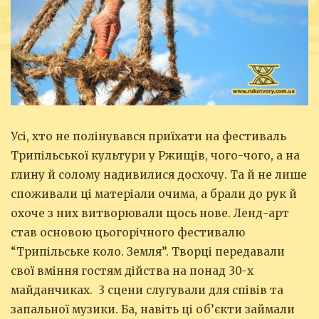
Усі, хто не полінувався приїхати на фестиваль
Трипільської культури у Ржищів, чого-чого, а на
глину й солому надивилися досхочу. Та й не лише
споживали ці матеріали очима, а брали до рук й
охоче з них витворювали щось нове. Ленд-арт
став основою цьогорічного фестивалю
“Трипільське коло. Земля”. Творці передавали
свої вміння гостям дійства на понад 30-х
майданчиках. 3 сцени слугували для співів та
запальної музики. Ба, навіть ці об’єкти займали