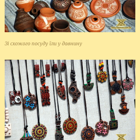
Зі схожого посуду їли у давнину