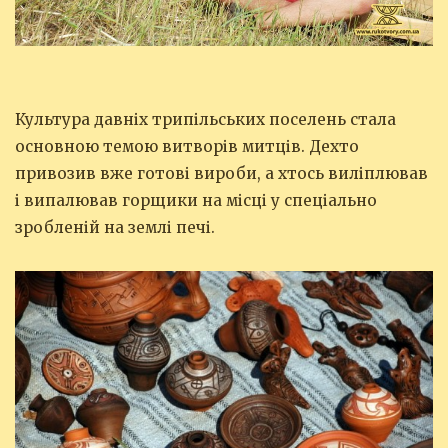
Культура давніх трипільських поселень стала
основною темою витворів митців. Дехто
привозив вже готові вироби, а хтось виліплював
і випалював горщики на місці у спеціально
зробленій на землі печі.