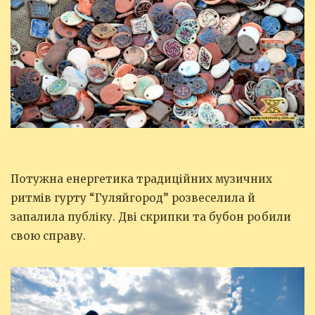
Потужна енергетика традиційних музичних
ритмів гурту “Гуляйгород” розвеселила й
запалила публіку. Дві скрипки та бубон робили
свою справу.