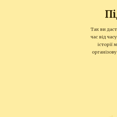
П
Так ви дас
час від час
історії 
організову