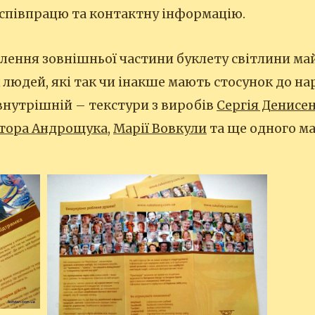
співпрацю та контактну інформацію.
лення зовнішньої частини буклету світлини май
 людей, які так чи інакше мають стосунок до н
внутрішній – текстури з виробів
Сергія Денисе
ктора Андрощука
,
Марії Вовкули
та ще одного ма