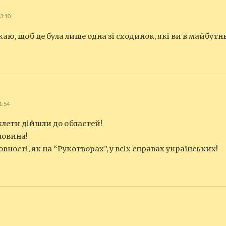
13:10
ажаю, щоб це була лише одна зі сходинок, які ви в майбут
1:54
уклети дійшли до областей!
новина!
овності, як на “Рукотворах”, у всіх справах українських!