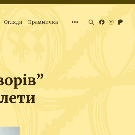
Огляди
Крамничка
орів”
клети