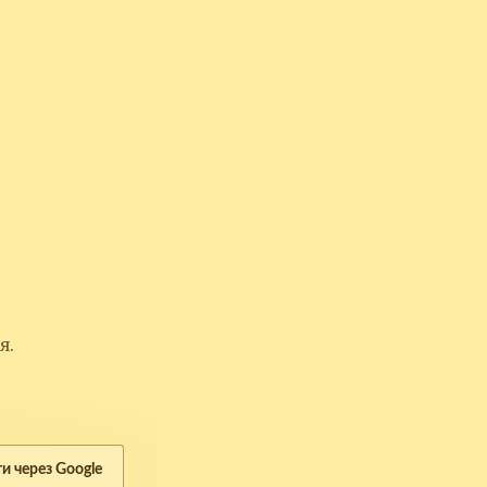
я.
ти через Google