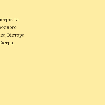
стрів та
ародного
нка
,
Віктора
йстра.