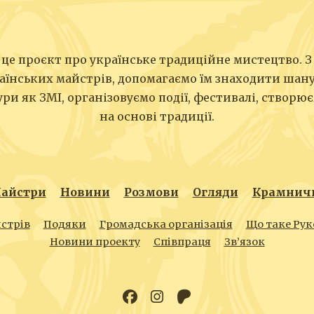
це проєкт про українське традиційне мистецтво. З
аїнських майстрів, допомагаємо їм знаходити шан
ри як ЗМІ, організовуємо події, фестивалі, створ
на основі традиції.
айстри
Новини
Розмови
Огляди
Крамнич
стрів
Подяки
Громадська організація
Що таке Рук
Новини проекту
Співпраця
Зв’язок