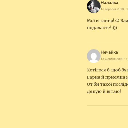
Налалка
16 вересня 2010 · 
Мої вітання! 😉 Б
подалаєте! :)))
Нечайка
13 жовтня 2010 · 1
Хотілося б, щоб б
Гарна й приємна 
От би такої послід
Дякую й вітаю!