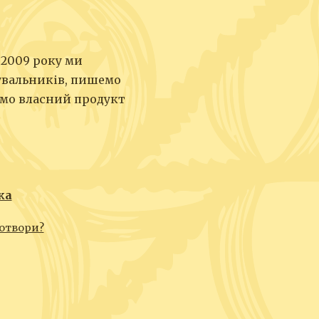
 2009 року ми
увальників, пишемо
юємо власний продукт
ка
отвори?