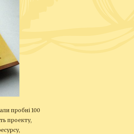
рали пробні 100
ть проекту,
ресурсу,