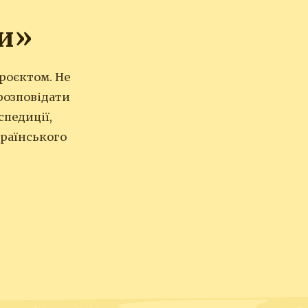
и»
роєктом. Не
 розповідати
спедиції,
країнського