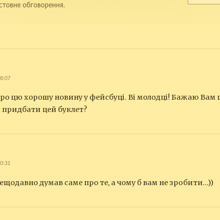
стовне обговорення.
08:07
про цю хорошу новину у фейсбуці. Ві молодці! Бажаю Вам
на придбати цей буклет?
10:31
Нещодавно думав саме про те, а чому б вам не зробити…))