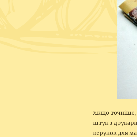
Якщо точніше,
штук з друкарн
керунок для май