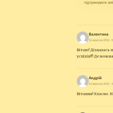
підтримувати змі
Валентина
16 вересня 2010 · 
Вітаю! Дізналась 
успіхів!!! Де мож
Андрій
16 вересня 2010 · 
Вітання! Класно. 