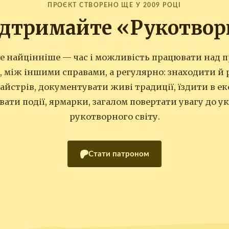
ПРОЄКТ СТВОРЕНО ЩЕ У 2009 РОЦІ
ідтримайте «Рукотвор
те найцінніше — час і можливість працювати над п
у, між іншими справами, а регулярно: знаходити й
майстрів, документувати живі традиції, їздити в ек
вати події, ярмарки, загалом повертати увагу до у
рукотворного світу.
Стати патроном