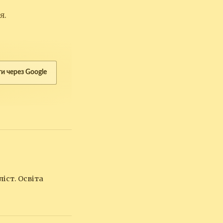
я.
ти через Google
іст. Освіта