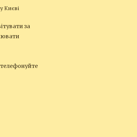
у Києві
ітувати за
днювати
о телефонуйте