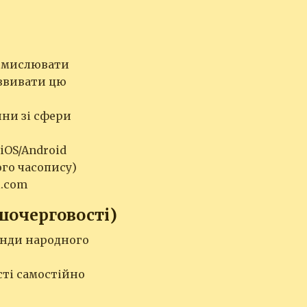
осмислювати
озвивати цю
ни зі сфери
iOS/Android
ого часопису)
l.com
шочерговості)
анди народного
сті самостійно