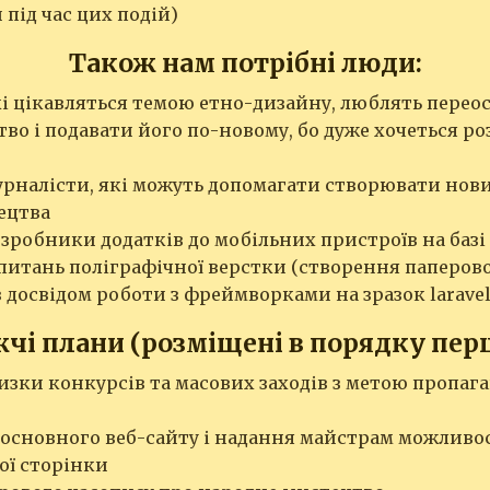
 під час цих подій)
Також нам потрібні люди:
кі цікавляться темою етно-дизайну, люблять пере
во і подавати його по-новому, бо дуже хочеться р
рналісти, які можуть допомагати створювати нови
ецтва
робники додатків до мобільних пристроїв на базі 
 питань поліграфічної верстки (створення паперов
 досвідом роботи з фреймворками на зразок larave
чі плани (розміщені в порядку пер
изки конкурсів та масових заходів з метою пропаг
 основного веб-сайту і надання майстрам можливо
ої сторінки