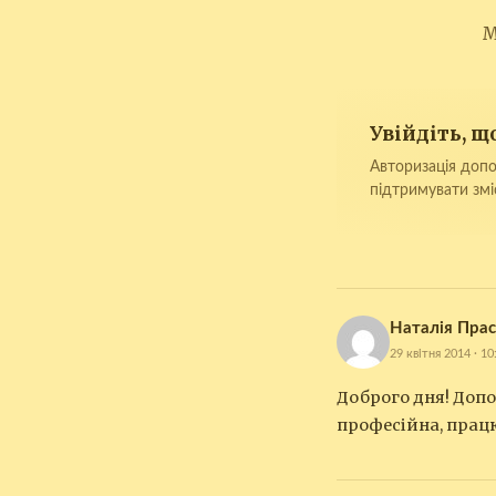
М
Увійдіть, 
Авторизація допо
підтримувати змі
Наталія Пра
29 квітня 2014 · 10
Доброго дня! Допо
професійна, прац