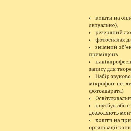
кошти на опла
актуально),
резервний жо
фотоспалах д
знімний об’єк
приміщень
напівпрофесі
запису для твор
Набір звуков
мікрофон-петли
фотоапарата)
Освітлюваль
ноутбук або 
дозволяють мон
кошти на приз
організації кон