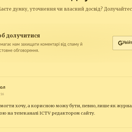
аєте думку, уточнення чи власний досвід? Долучайтес
щоб долучитися
Увій
магає нам захищати коментарі від спаму й
стовне обговорення.
сол
:16
могти хочу, а корисною можу бути, певно, лише як журнал
юю на телеканалі ICTV редактором сайту.