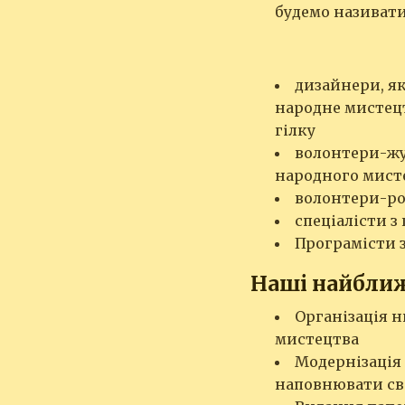
будемо називати
дизайнери, я
народне мистецт
гілку
волонтери-жу
народного мист
волонтери-роз
спеціалісти з
Програмісти з
Наші найближ
Організація н
мистецтва
Модернізація
наповнювати св