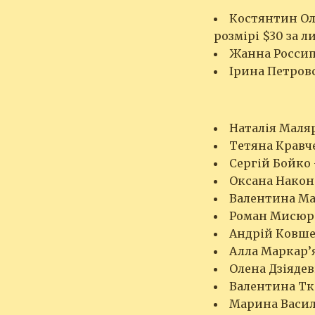
Костянтин Олі
розмірі $30 за л
Жанна Россипч
Ірина Петровс
Наталія Маляр
Тетяна Кравч
Сергій Бойко 
Оксана Након
Валентина Ма
Роман Мисюра
Андрій Ковшер
Алла Маркар’я
Олена Дзіядев
Валентина Тка
Марина Васил