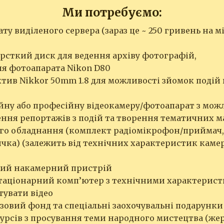
Ми потребуємо:
ту виділеного сервера (зараз це ~ 250 гривень на м
рсткий диск для ведення архіву фотографій,
ля фотоапарата Nikon D80
тив Nikkor 50mm 1.8 для можливості зйомок подій
йну або професійну відеокамеру/фотоапарат з можл
ення репортажів з подій та творення тематичних м
ого обладнання (комплект радіомікрофон/приймач,
чка) (залежить від технічних характеристик каме
ний накамерний пристрій
стаціонарний комп’ютер з технічними характерист
тувати відео
овий фонд та спеціальні заохочувальні подарунки 
курсів з просування теми народного мистецтва (же