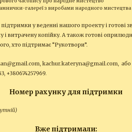
рового часопису про народне мистецтво
амнички-галереї з виробами народного мистецтва 
підтримки у веденні нашого проекту і готові зв
 і витрачену копійку. А також готові оприлю
го, хто підтримає “Рукотвори”.
an@gmail.com, kachur.kateryna@gmail.com, аб
3, +380674257969.
Номер рахунку для підтримки
сутній)
Вже підтримали: