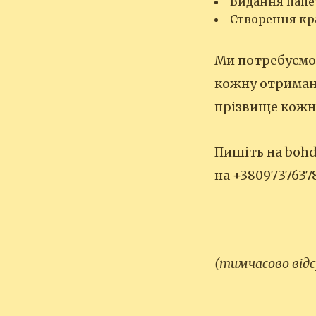
Видання папе
Створення кр
Ми потребуємо 
кожну отриману
прізвище кожно
Пишіть на bohd
на +38097376378
(тимчасово від