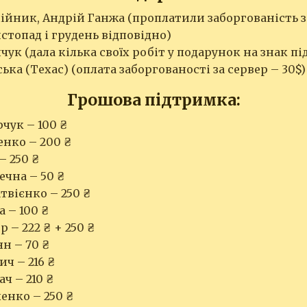
йник, Андрій Ганжа (проплатили заборгованість за
истопад і грудень відповідно)
ук (дала кілька своїх робіт у подарунок на знак п
ька (Техас) (оплата заборгованості за сервер – 30$)
Грошова підтримка:
чук – 100 ₴
енко – 200 ₴
– 250 ₴
ечна – 50 ₴
твієнко – 250 ₴
 – 100 ₴
 – 222 ₴ + 250 ₴
н – 70 ₴
ич – 216 ₴
ч – 210 ₴
енко – 250 ₴