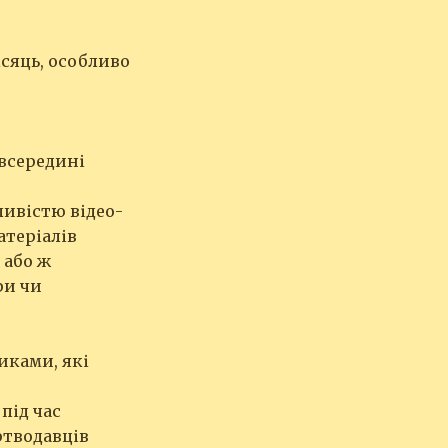
ісяць, особливо
 всередині
ивістю відео-
атеріалів
 або ж
ри чи
иками, які
під час
ртводавців