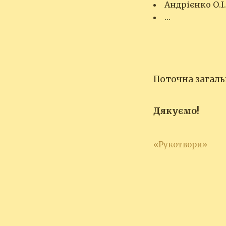
Андрієнко О.І.
…
Поточна загальн
Дякуємо!
«Рукотвори»