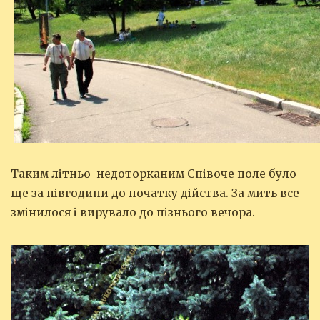
Таким літньо-недоторканим Співоче поле було
ще за півгодини до початку дійства. За мить все
змінилося і вирувало до пізнього вечора.