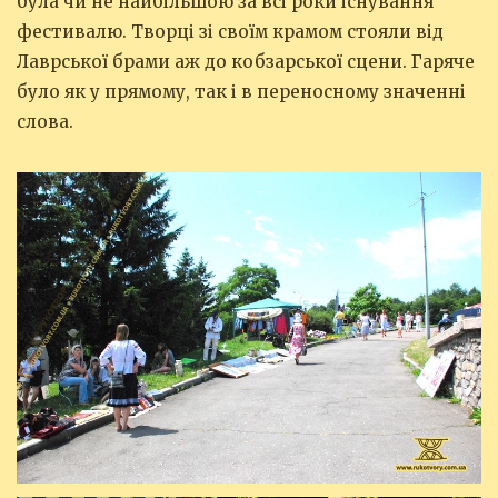
була чи не найбільшою за всі роки існування
фестивалю. Творці зі своїм крамом стояли від
Лаврської брами аж до кобзарської сцени. Гаряче
було як у прямому, так і в переносному значенні
слова.