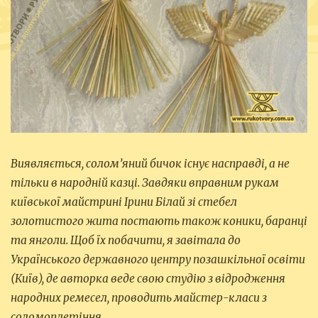
Виявляється, солом’яний бичок існує насправді, а не
тільки в народній казці. Завдяки вправним рукам
київської майстрині Ірини Білай зі стебел
золотистого жита постають також коники, баранці
та янголи. Щоб їх побачити, я завітала до
Українського державного центру позашкільної освіти
(Київ), де авторка веде свою студію з відродження
народних ремесел, проводить майстер-класи з
соломоплетіння.