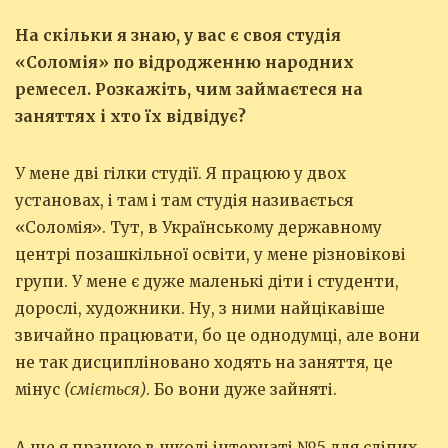
На скільки я знаю, у вас є своя студія
«Соломія» по відродженню народних
ремесел. Розкажіть, чим займаєтеся на
заняттях і хто їх відвідує?
У мене дві гілки студії. Я працюю у двох
установах, і там і там студія називається
«Соломія». Тут, в Українському державному
центрі позашкільної освіти, у мене різновікові
групи. У мене є дуже маленькі діти і студенти,
дорослі, художники. Ну, з ними найцікавіше
звичайно працювати, бо це однодумці, але вони
не так дисципліновано ходять на заняття, це
мінус
(сміється)
. Бо вони дуже зайняті.
А ще я працюю в школі інтернаті №5 для сліпих