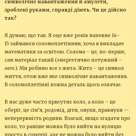
символічне навантаження й амулети,
зроблені руками, справді діють. Чи це дійсно
так?
Я думаю, що так. Я оце вже років напевне 14–
15 займаюся соломоплетінням, хоча я викладач
математики за освітою. Солома – це, по-перше,
сам матеріал такий (енергетично потужний –
авт.
). Ми робимо все з жита. Жито – це символ
життя, отож вже яке символічне навантаження.
В соломоплетінні кожна деталь щось означає.
В нас дуже часто присутнє коло, а коло – це
оберіг, це сім’я, родовід, діти, онуки, правнуки —
неперервність родини. Взагалі, якщо згадати про
коло, то раніше можна було вийти на вулицю
просто в сорочці, але не можна було вийти без