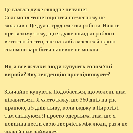
Це взагалі дуже складне питання.
Соломоплетіння оцінити по-чесному не
можливо. Це дуже трудомістка робота. Навіть
при всьому тому, що я дуже швидко роблю і
встигаю багато, але на хліб з маслом й ікрою
соломою заробити напевне не можна…
Ну, а все ж таки люди купують солом’яні
вироби? Яку тенденцію прослідковуєте?
Звичайно купують. Подобається, що молодь цим
цікавиться… Я часто кажу, що 360 днів на рік
працюю, а 5 днів живу, коли їжджу в Пирогів і
там спілкуюся. Я просто одержима тим, що я
повинна нести свою творчість між люди, раз я це
знаю й цим займаюся…