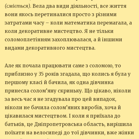
(сміється)
. Вела два види діяльності, все життя
вони якось перетиналися просто з різними
затратами часу – коли математика перемагала, а
коли декоративне мистецтво. Я не тільки
соломоплетінням захоплювалася, а й іншими
видами декоративного мистецтва.
Але як почала працювати саме з соломою, то
приблизно у 35 років згадала, що колись я була у
першому класі й бачила, як одна дівчинка
принесла солом’яну скриньку. Що цікаво, ніколи
за весь час я не згадувала про цей випадок,
ніколи не бачила солом’яних виробів, хоча й
цікавилася мистецтвом. І коли я приїхала до
батьків, це Дніпропетровська область, вирішила
поїхати на велосипеді до тої дівчинки, вже жінки