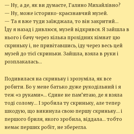
— Ну, а де, як ви думаєте, Галино Михайлівно?
— Ну, може історико-краєзнавчий музей.
— Та я вже туди заїжджала, то він закритий…
Їду я назад і дивлюся, музей відкрився. Я зайшла в
нього і бачу через кілька прохідних кімнат цю
скриньку і, не привітавшись, іду через весь цей
музей до тієї скриньки. Зайшла, взяла в руки і
розплакалась…
Подивилася на скриньку і зрозуміла, як все
робити. Бо у мене батько дуже рукодільний і я
теж «з руками»… Єдине не пам’ятаю, де я взяла
тоді солому… І зробила ту скриньку, але тепер
шкодую, що викинула свою першу скриньку… і
першого бриля, якого зробила, віддала… тобто
немає перших робіт, не зберегла.