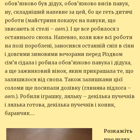
обов’язково був дідух, обов’язково висів павук,
ну, складніший напевне за цей, бо це геть дитячі
роботи (майстриня показує на павуки, що
звисають зі стелі –
авт.
). І це все робилося з
останнього снопа. Напевно, коли вже всі роботи
на полі пороблені, заносився останній сніп в сіни
і довгими зимовими вечорами перед Різдвом
сім’я сідала і робила обов’язково павука і дідуха,
а ще зажинковий вінок, яким прикрашала те, що
залишилося від снопа. Також залишками цієї
соломи ще посипали долівку (глиняна підлога –
авт.
). Робили іграшку, ляльку – декілька пучечків
і лялька готова, декілька пучечків і коник,
баранчик….
Розкажіть
про шлях