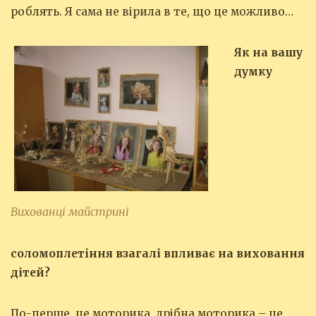
роблять. Я сама не вірила в те, що це можливо…
Як на вашу
думку
Вихованці майстрині
соломоплетіння взагалі впливає на виховання
дітей?
По-перше, це моторика, дрібна моторика – це