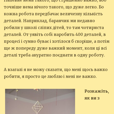
Напевне нема такого, що страшенно важко, або
точніше нема нічого такого, що дуже легко. Бо
кожна робота передбачає величезну кількість
деталей. Наприклад, баранчик ми недавно
робили у школі сліпих дітей, то там чотириста
деталей. От уявіть собі наробить 400 деталей, в
процесі і сумно буває і хотілося б скоріше, а потім
ще ж попереду дуже важкий момент, коли ці всі
деталі треба акуратно поєднати в одну роботу.
А взагалі я не можу сказати, що мені щось важко
робити, я просто це люблю і мені не важко.
Розкажіть,
як ви з