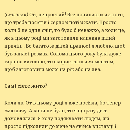
(сміється)
Ой, непростий! Все починається з того,
що треба посіяти і серпом потім жати. Просто
коли б це один сніп, то було б неважко, а коли це,
як в цьому році ми заготовили напевне цілий
причіп… Бо багато ж дітей працює і я люблю, щоб
був запас і розмах. Солома цього року була дуже
гарною високою, то скористалися моментом,
щоб заготовити може на рік або на два.
Самі сієте жито?
Коли як. От в цьому році я вже посіяла, бо тепер
маю дачу. А коли не було, то я щоразу десь
домовлялася. Я хочу подякувати людям, які
просто підходили до мене на якійсь виставці і