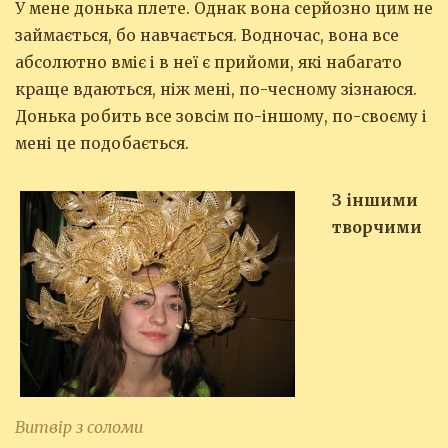
У мене донька плете. Однак вона серйозно цим не
займається, бо навчається. Водночас, вона все
абсолютно вміє і в неї є прийоми, які набагато
краще вдаються, ніж мені, по-чесному зізнаюся.
Донька робить все зовсім по-іншому, по-своєму і
мені це подобається.
З іншими
творчими
Витвір з соломи