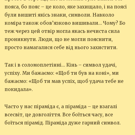
пояса, бо пояс – це коло, яке захищало, і на поясі
були вишиті якісь знаки, символи. Навколо
коміра також обов’язково вишивали… Чому? Бо
теж через цей отвір могла якась нечиста сила
проникнути. Люди, що не могли пояснити,
просто намагалися себе від нього захистити.
Так і в соломоплетінні… Кінь – символ удачі,
успіху. Ми бажаємо: «Щоб ти був на коні», ми
бажаємо: «Щоб ти мав успіх, щоб удача тебе не
покидала».
Часто у нас піраміда є, а піраміда – це взагалі
всесвіт, це довголіття. Все боїться часу, все
боїться пірамід. Піраміда дуже гарний символ.