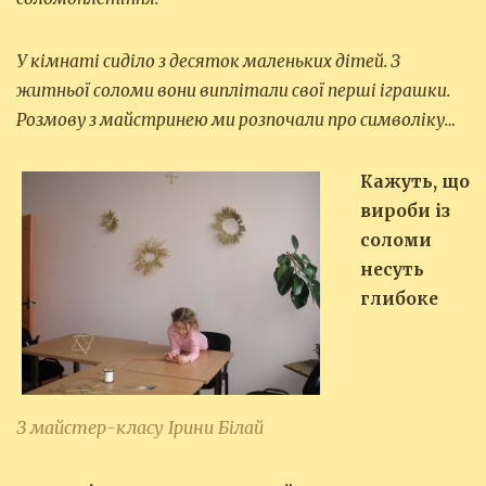
У кімнаті сиділо з десяток маленьких дітей. З
житньої соломи вони виплітали свої перші іграшки.
Розмову з майстринею ми розпочали про символіку…
Кажуть, що
вироби із
соломи
несуть
глибоке
З майстер-класу Ірини Білай