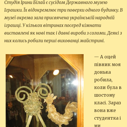
Студія Ірини Білай є сусідом Державного музею
Іграшки. Їх відокремлює три поверхи одного будинку. В
музеї окрема зала присвячена українській народній
іграшці. У кількох вітринах посеред кімнати
виставлені як нові так і давні вироби з соломи. Деякі з
них колись робили перші вихованці майстрині.
— А оцей
півник моя
донька
робила,
коли була в
шостому
класі. Зараз
вона вже
студентка і
ми