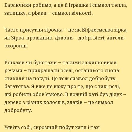
Баранчики робимо, а це й іграшка і символ тепла,
затишку, а ріжки – символ вічності.
Часто присутня зірочка – це як Віфлеємська зірка,
як Зірка-провідник. Дзвони – добрі вісті; ангели-
охоронці.
Вінками чи букетами – такими зажинковими
речами – прикрашали оселі, останнього снопа
ставили на покуті. Це теж символ добробуту,
багатства. Я вже не кажу про те, що є такі речі,
які робили обов’язково. В кожній хаті був дідух –
дерево з різних колосків, злаків – це символ
добробуту.
Уявіть собі, скромний побут хати і там