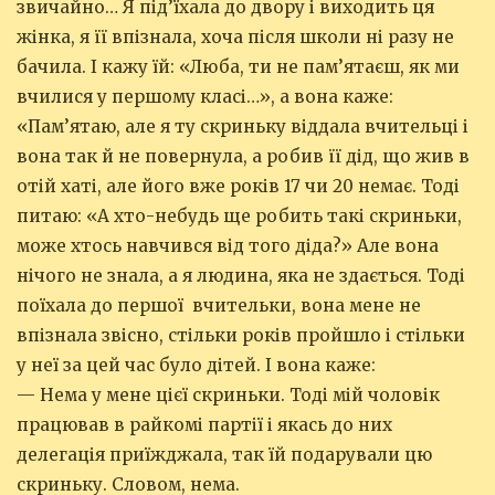
звичайно… Я під’їхала до двору і виходить ця
жінка, я її впізнала, хоча після школи ні разу не
бачила. І кажу їй: «Люба, ти не пам’ятаєш, як ми
вчилися у першому класі…», а вона каже:
«Пам’ятаю, але я ту скриньку віддала вчительці і
вона так й не повернула, а робив її дід, що жив в
отій хаті, але його вже років 17 чи 20 немає. Тоді
питаю: «А хто-небудь ще робить такі скриньки,
може хтось навчився від того діда?» Але вона
нічого не знала, а я людина, яка не здається. Тоді
поїхала до першої вчительки, вона мене не
впізнала звісно, стільки років пройшло і стільки
у неї за цей час було дітей. І вона каже:
— Нема у мене цієї скриньки. Тоді мій чоловік
працював в райкомі партії і якась до них
делегація приїжджала, так їй подарували цю
скриньку. Словом, нема.