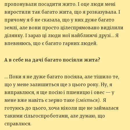
пропонували посадити жито. І оце люди мені
виростили так багато жита, що я розказувала. І
причому я б не сказала, що у них дуже багато
землі, але вони просто цілеспрямовано виділили
ділянку. І зараз ці люди мої найближчі друзі… Я
впевняюсь, що є багато гарних людей.
А в себе на дачі багато посіяли жита?
… Поки я не дуже багато посіяла, але тішило те,
що у мене залишиться ще з цього року. Ну, я
виправлюся, я ще посію і пшеницю і овес — у
мене вже навіть є зерно таке
(сміється)
. Я
готуюсь до цього, хоча ніколи ще не займалася
такими сільгоспроботами, але думаю, що
справлюся.