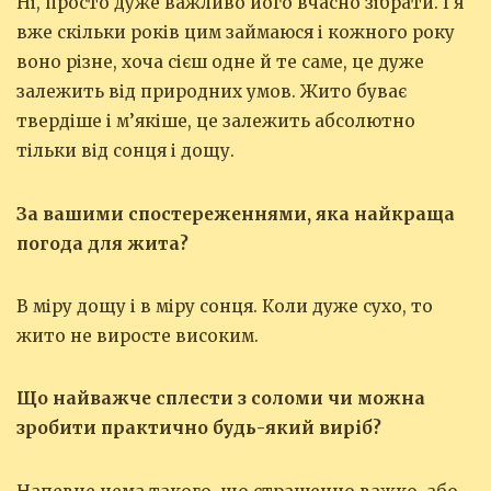
Ні, просто дуже важливо його вчасно зібрати. І я
вже скільки років цим займаюся і кожного року
воно різне, хоча сієш одне й те саме, це дуже
залежить від природних умов. Жито буває
твердіше і м’якіше, це залежить абсолютно
тільки від сонця і дощу.
За вашими спостереженнями, яка найкраща
погода для жита?
В міру дощу і в міру сонця. Коли дуже сухо, то
жито не виросте високим.
Що найважче сплести з соломи чи можна
зробити практично будь-який виріб?