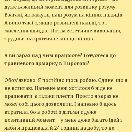
дуже важливий момент для розвитку розуму.
Взагалі, як кажуть, наш розум на кінцях пальців.
А воно так і є, якщо розвинені пальці, то і
мислення швидке. Потім естетичне виховання,
трудове, патріотичне кінець-кінців…
А ви зараз над чим працюєте? Готуєтеся до
травневого ярмарку в Пирогові?
Обов’язково! Я постійно щось роблю. Єдине, що я
не встигаю. Напевне мені хотілося б ніде не
працювати, а тільки плести. Просто я зараз не
можу собі цього дозволити. І напевно б щось
втратила, бо в роботі з дітьми є дуже
позитивний момент – у мене дуже багато ідей і
якби я працювала й 24 години на добу, то не