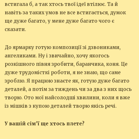
встигала б, а так хтось твої ідеї втілює. Та й
навіть за таких умов не все встигається, думок
ще дуже багато, у мене дуже багато чого є
сказати.
До ярмарку готую композиції зі дзвониками,
ангеликами. Ну і звичайно, хочу якогось
розкішного півня зробити, баранчика, коня. Це
дуже трудомісткі роботи, я не знаю, що саме
зроблю. Я працюю знаєте як, готую дуже багато
деталей, а потім за тиждень чи за два з них щось
творю. Ото мої найсолодші хвилини, коли я вже
із мішків з купою деталей творю якісь речі.
У вашій сім’ї ще хтось плете?