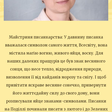
Майстриня писанкарства: У давнину писанка
вважалася символом самого життя, Всесвіту, вона
містила магію вогню, живого яйця, воску. Для
наших далеких пращурів це був знак весняного
сонця, що несе тепло, відродження природи,
визволення її від кайданів морозу та снігу. І щоб
привітати яскраве весняне сонечко, привернути
його життєдайну силу до свого дому, вони
розписували яйце знаками-символами. Писанки
на Поділлі починали писати з лютого і до Зелених