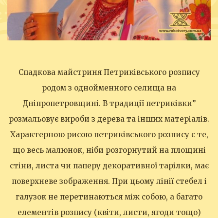
Спадкова майстриня Петриківського розпису
родом з однойменного селища на
Дніпропетровщині. В традиції петриківки”
розмальовує вироби з дерева та інших матеріалів.
Характерною рисою петриківського розпису є те,
що весь малюнок, ніби розгорнутий на площині
стіни, листа чи паперу декоративної тарілки, має
поверхневе зображення. При цьому лінії стебел і
галузок не перетинаються між собою, а багато
елементів розпису (квіти, листи, ягоди тощо)