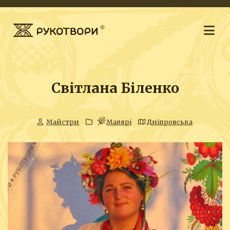
Світлана Біленко
Майстри
Малярі
Дніпровська