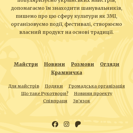
популяризуємо українських майстрів,
допомагаємо їм знаходити шанувальників,
пишемо про цю сферу культури як ЗМІ,
організовуємо події, фестивалі, створюємо
власний продукт на основі традиції.
Майстри
Новини
Розмови
Огляди
Крамничка
Для майстрів
Подяки
Громадська організація
Що таке Рукотвори?
Новини проекту
Співпраця
Зв’язок