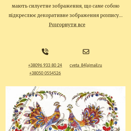
мають силуетне зображення, що саме собою
підкреслює декоративне зображення розпису…
Розгорнути все
+38096 933 80 24
cveta_84{а)mail.ru
+38050 0554526