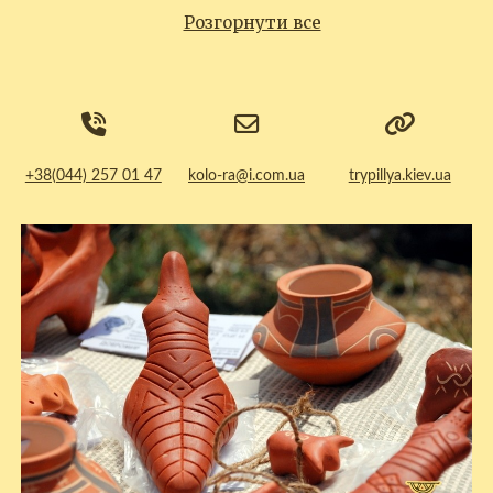
Розгорнути все
+38(044) 257 01 47
kolo-ra@i.com.ua
trypillya.kiev.ua