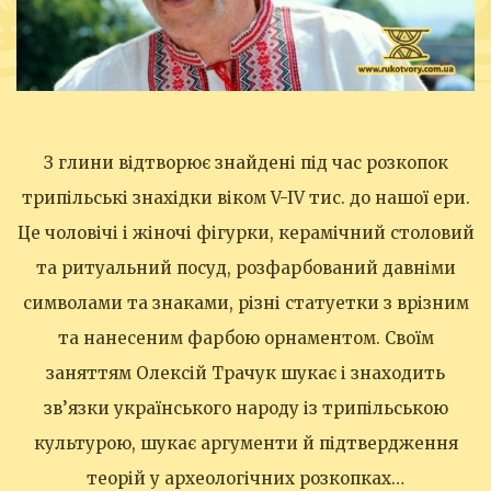
З глини відтворює знайдені під час розкопок
трипільські знахідки віком V-IV тис. до нашої ери.
Це чоловічі і жіночі фігурки, керамічний столовий
та ритуальний посуд, розфарбований давніми
символами та знаками, різні статуетки з врізним
та нанесеним фарбою орнаментом. Своїм
заняттям Олексій Трачук шукає і знаходить
зв’язки українського народу із трипільською
культурою, шукає аргументи й підтвердження
теорій у археологічних розкопках…