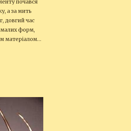
оменту почався
, а за мить
г, довгий час
 малих форм,
им матеріалом…