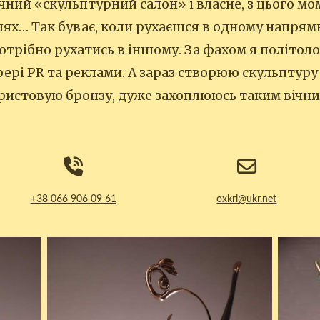
чний «скульптурний салон» і власне, з цього м
ях… Так буває, коли рухаєшся в одному напрямку
отрібно рухатись в іншому. За фахом я політоло
ері PR та реклами. А зараз створюю скульптуру
ористовую бронзу, дуже захоплююсь таким вічн
+38 066 906 09 61
oxkri@ukr.net