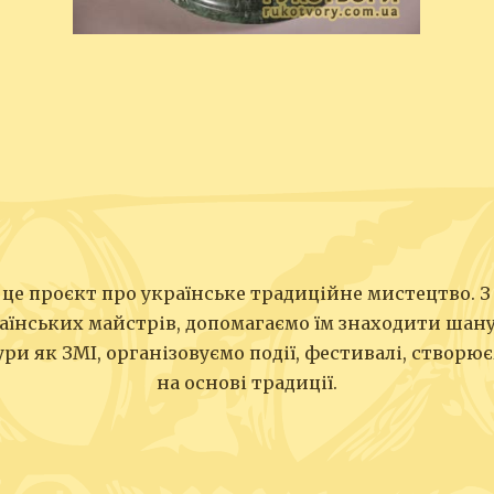
це проєкт про українське традиційне мистецтво. З
аїнських майстрів, допомагаємо їм знаходити шан
ри як ЗМІ, організовуємо події, фестивалі, створ
на основі традиції.