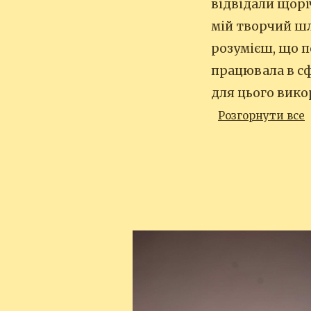
відвідали щорі
мій творчий шл
розумієш, що п
працювала в сф
для цього вик
Розгорнути все