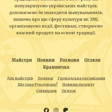
популяризуємо українських майстрів,
допомагаємо їм знаходити шанувальників,
пишемо про цю сферу культури як ЗМІ,
організовуємо події, фестивалі, створюємо
власний продукт на основі традиції.
Майстри
Новини
Розмови
Огляди
Крамничка
Для майстрів
Подяки
Громадська організація
Що таке Рукотвори?
Новини проекту
Співпраця
Зв’язок