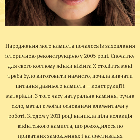
Народження мого намиста почалося із захоплення
історичною реконструкцією у 2005 році. Спочатку
для свого костюму жінки вікінга Х століття мені
треба було виготовити намисто, почала вивчати
питання давнього намиста – конструкції і
матеріали. З того часу натуральне каміння, ручне
скло, метал є моїми основними елементами у
роботі. Згодом у 2011 році виникла ціла колекція
вікінгського намиста, що розходилося по
приватних замовленнях і на фестивалях