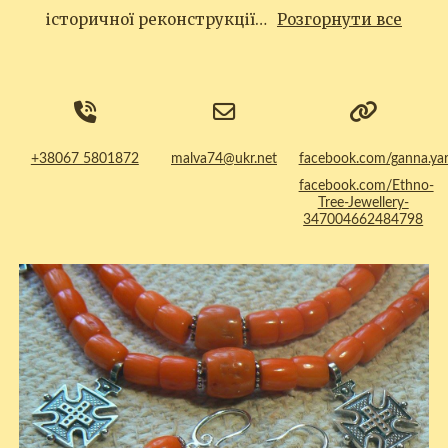
історичної реконструкції…
Розгорнути все
+38067 5801872
malva74@ukr.net
facebook.com/ganna.ya
facebook.com/Ethno-
Tree-Jewellery-
347004662484798