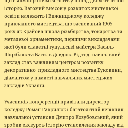
що своїм корінням сягають у понад двохсотлітню
історію. Вагомий внесок у розвиток мистецької
освіти належить і Вижницькому коледжу
прикладного мистецтва, що заснований 1905
року як Крайова школа різьбярства, токарства та
металевої орнаментики, першими викладачами
якої були славетні гуцульські майстри Василь
Шкрібляк та Василь Девдюк. Відтоді навчальний
заклад став важливим центром розвитку
декоративно-прикладного мистецтва Буковини,
діамантом у намисті навчальних мистецьких
закладів України.
Учасників конференції привітали директор
коледжу Роман Гаврилюк і багатолітній керівник
навчальної установи Дмитро Козубовський, який
зробив екскурс в історію становлення закладу від