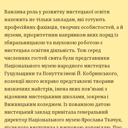
Важлива роль у розвитку мистецької освіти
належить не тільки закладам, які готують
професійних фахівців, творчих особистостей, а й
музеям, пріоритетним напрямком яких поряд із
збиральницькою та науковою роботою є
мистецька освітня діяльність. Тож серед
численних гостей свята були представники
Національного музею народного мистецтва
Гуцульщини та Покуття імені Й. Кобринського,
колекції якого яскраво представлені творами
визначних майстрів, імена яких пов’язані з
відомими мистецькими школами, зокрема і
Вижницьким коледжем. Із поважною датою
мистецький заклад привітала генеральний
директор Національного музею Ярослава Ткачук,
після чого виступила з науковою доповіддю. Про