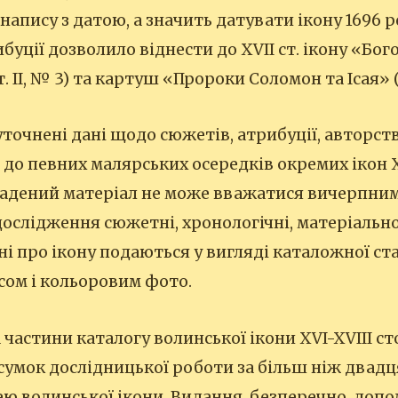
напису з датою, а значить датувати ікону 1696 р
буції дозволило віднести до XVII ст. ікону «Бо
. ІІ, № 3) та картуш «Пророки Соломон та Ісая» (К
уточнені дані щодо сюжетів, атрибуції, авторств
до певних малярських осередків окремих ікон XV
адений матеріал не може вважатися вичерпним
дослідження сюжетні, хронологічні, матеріально
ні про ікону подаються у вигляді каталожної ста
ом і кольоровим фото.
 частини каталогу волинської ікони XVI-XVIІІ ст
сумок дослідницької роботи за більш ніж двадц
ею волинської ікони. Видання, безперечно, допо