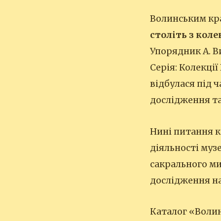
Волинським кр
століть з коле
Упорядник А. Виг
Серія: Колекції
відбулася під 
дослідження та
Нині питання к
діяльності муз
сакрального ми
дослідження на
Каталог «Волинс