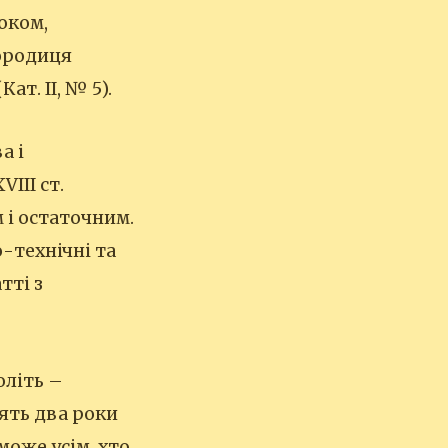
оком,
городиця
ат. ІІ, № 5).
а і
III ст.
 і остаточним.
-технічні та
тті з
оліть –
ять два роки
може усім, хто