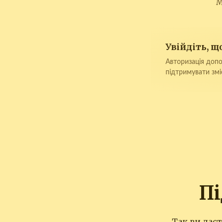
М
Увійдіть, 
Авторизація допо
підтримувати змі
П
Так ви дас