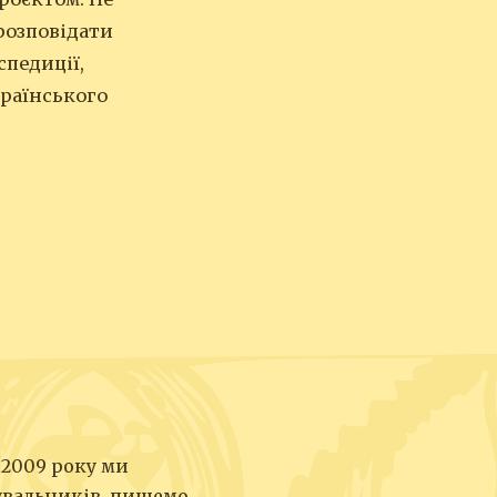
 розповідати
спедиції,
країнського
 2009 року ми
увальників, пишемо