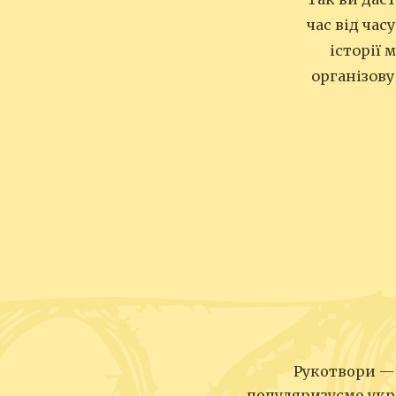
час від час
історії 
організову
Рукотвори — 
популяризуємо укр