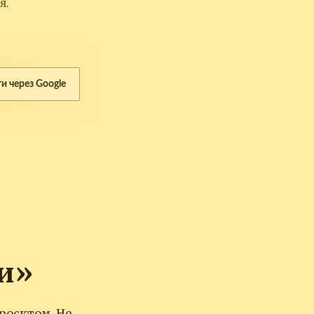
я.
ти через Google
и»
роєктом. Не