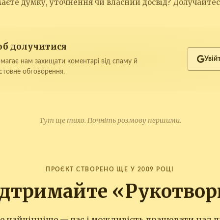
аєте думку, уточнення чи власний досвід? Долучайтес
щоб долучитися
Увій
магає нам захищати коментарі від спаму й
стовне обговорення.
Тут ще тихо. Почніть розмову першими.
ПРОЄКТ СТВОРЕНО ЩЕ У 2009 РОЦІ
ідтримайте «Рукотвор
те найцінніше — час і можливість працювати над п