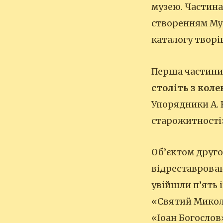
музею. Частина
створенням Муз
каталогу творів
Перша частини 
століть з коле
Упорядники А. В
старожитності», 
Об’єктом другої
відреставрован
увійшли п’ять і
«Святий Миколай
«Іоан Богослов