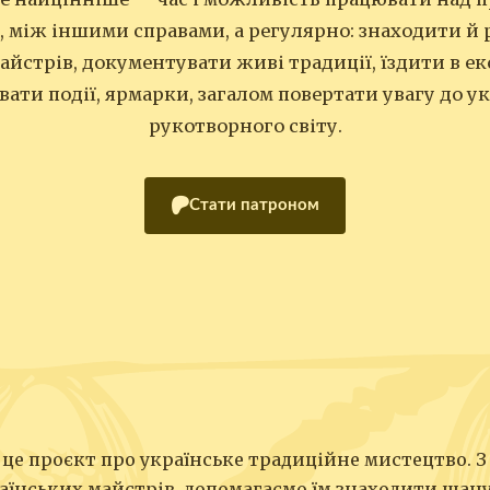
у, між іншими справами, а регулярно: знаходити й
майстрів, документувати живі традиції, їздити в ек
вати події, ярмарки, загалом повертати увагу до у
рукотворного світу.
Стати патроном
це проєкт про українське традиційне мистецтво. З
аїнських майстрів, допомагаємо їм знаходити шан