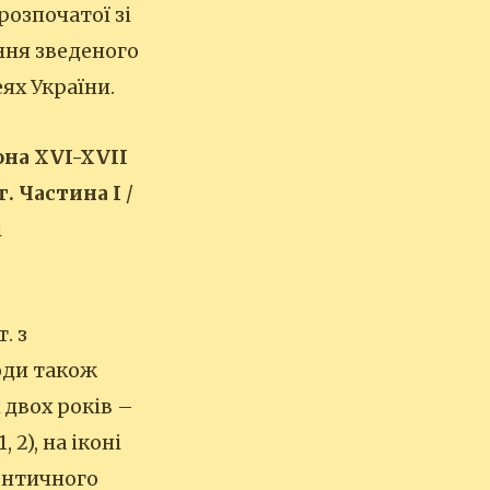
розпочатої зі
ння зведеного
ях України.
она XVI-XVIІ
. Частина І
/
і
. з
юди також
х двох років –
2), на іконі
тентичного