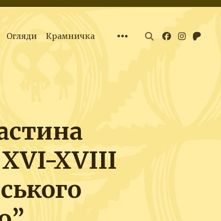
Огляди
Крамничка
астина
XVI-XVIІI
нського
ю”