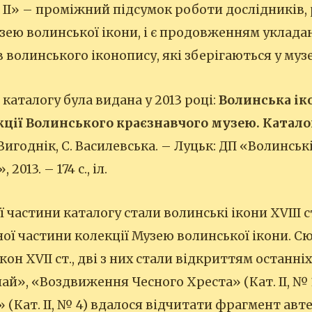
 ІІ» – проміжний підсумок роботи дослідників, 
ею волинської ікони, і є продовженням уклада
 волинського іконопису, які зберігаються у музе
каталогу була видана у 2013 році:
Волинська ік
кції Волинського краєзнавчого музею. Каталог
игоднік, С. Василевська. – Луцьк: ДП «Волинськ
2013. – 174 с., іл.
 частини каталогу стали волинські ікони XVIII ст
ої частини колекції Музею волинської ікони. С
кон XVII ст., дві з них стали відкриттям останні
», «Воздвиження Чесного Хреста» (Кат. ІІ, № 1, 
» (Кат. ІІ, № 4) вдалося відчитати фрагмент ав