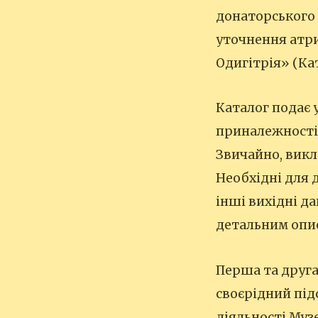
донаторського 
уточнення атри
Одигітрія» (Кат
Каталог подає 
приналежності 
Звичайно, викл
Необхідні для 
інші вихідні да
детальним опис
Перша та друга
своєрідний під
діяльності Муз