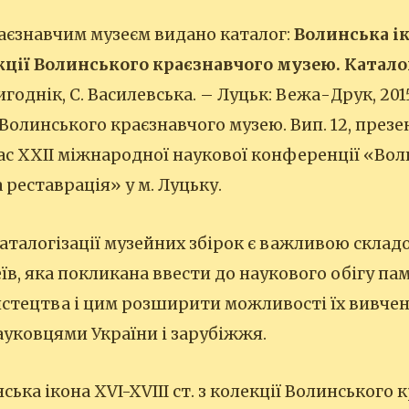
аєзнавчим музеєм видано каталог:
Волинська ік
кції Волинського краєзнавчого музею. Каталог
однік, С. Василевська. – Луцьк: Вежа-Друк, 2015. 
 Волинського краєзнавчого музею. Вип. 12, презе
час ХХІІ міжнародної наукової конференції «Вол
 реставрація» у м. Луцьку.
аталогізації музейних збірок є важливою склад
еїв, яка покликана ввести до наукового обігу па
стецтва і цим розширити можливості їх вивчен
уковцями України і зарубіжжя.
ька ікона XVI-XVIII ст. з колекції Волинського 