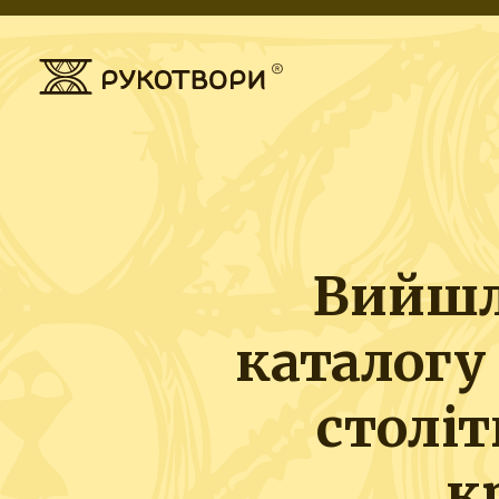
Вийшл
каталогу
століт
к