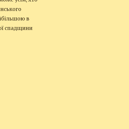
инського
айбільшою в
кої спадщини