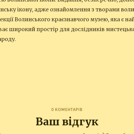
нську ікону, адже ознайомлення з творами вол
лекції Волинського краєзнавчого музею, яка є н
иває широкий простір для дослідників мистець
ароду.
0 КОМЕНТАРІВ
Ваш відгук