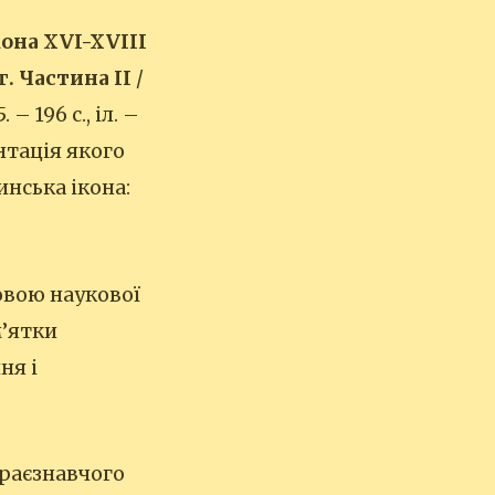
она XVI-XVIІI
. Частина ІІ
/
– 196 с., іл. –
нтація якого
инська ікона:
овою наукової
м’ятки
ня і
краєзнавчого