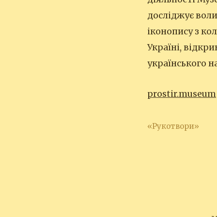
досліджує воли
іконопису з ко
Україні, відкр
українського н
prostir.museum
«Рукотвори»