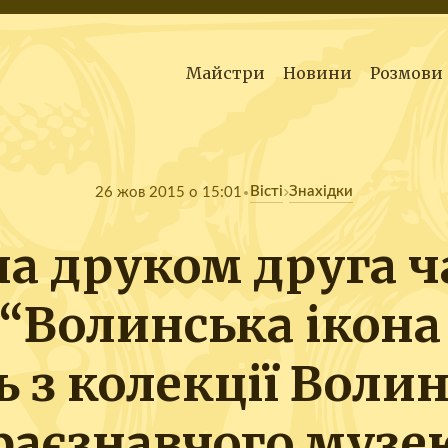
Майстри
Новини
Розмови
Вісті
Знахідки
26 жов 2015 о 15:01
а друком друга ч
 “Волинська ікона 
ь з колекції Воли
раєзнавчого музе