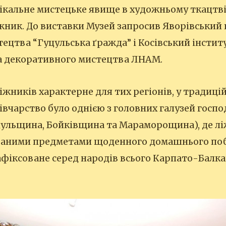
ікальне мистецьке явище в художньому ткацтві
жник. До виставки Музей запросив Яворівський
ецтва “Гуцульська ґражда” і Косівський інстит
а декоративного мистецтва ЛНАМ.
жників характерне для тих регіонів, у традиц
вівчарство було однією з головних галузей госпо
цульщина, Бойківщина та Мараморощина), де лі
аними предметами щоденного домашнього побу
фіксоване серед народів всього Карпато-Балк