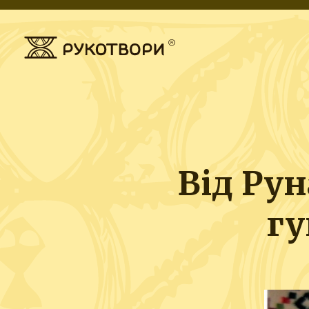
Від Рун
гу