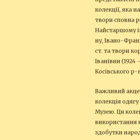
колекції, яка н
твори сповна р
Найстаршому із 
ну, Івано-Фран
ст. та твори к
Іванівни (1924 –
Косівського р-н
Важливий акцен
колекція одягу
Музею. Ця коле
використання н
здобутки народ