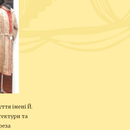
тя імені Й.
тектури та
реза