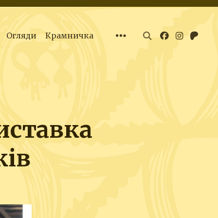
Огляди
Крамничка
виставка
ків