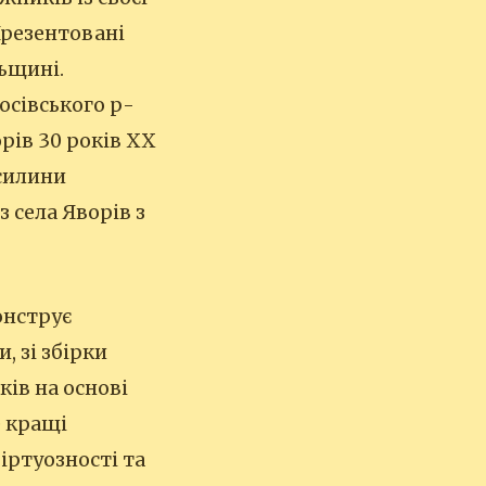
 Презентовані
ьщині.
Косівського р-
рів 30 років ХХ
силини
з села Яворів з
онструє
, зі збірки
ів на основі
е кращі
іртуозності та