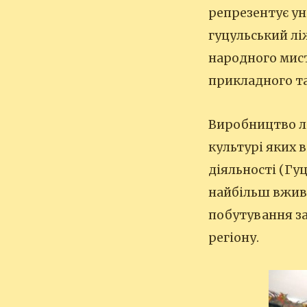
репрезентує ун
гуцульський лі
народного мист
прикладного т
Виробництво лі
культурі яких 
діяльності (Гу
найбільш вжив
побутування за
регіону.