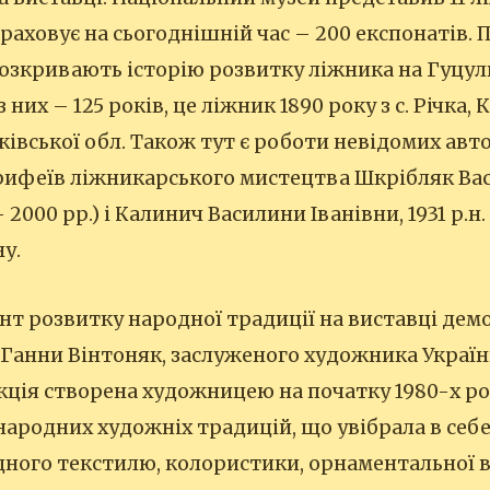
араховує на сьогоднішній час – 200 експонатів.
озкривають історію розвитку ліжника на Гуцул
них – 125 років, це ліжник 1890 року з с. Річка, 
ківської обл. Також тут є роботи невідомих авто
орифеїв ліжникарського мистецтва Шкрібляк Ва
 2000 рр.) і Калинич Василини Іванівни, 1931 р.н. 
у.
т розвитку народної традиції на виставці дем
 Ганни Вінтоняк, заслуженого художника України
кція створена художницею на початку 1980-х рок
ародних художніх традицій, що увібрала в себ
ного текстилю, колористики, орнаментальної в