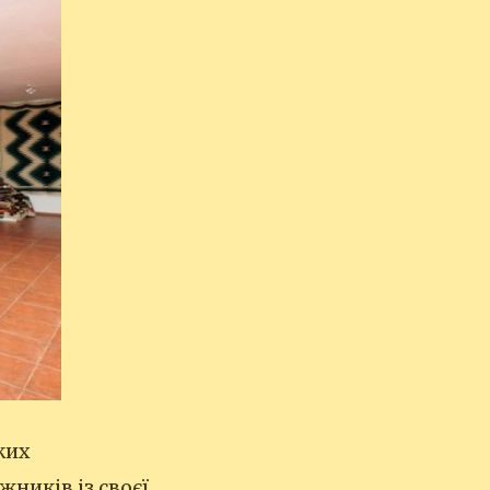
ких
жників із своєї