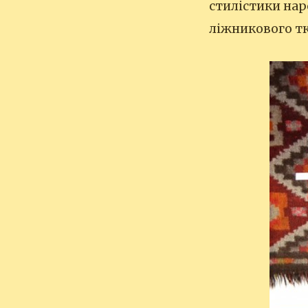
стилістики нар
ліжникового тк