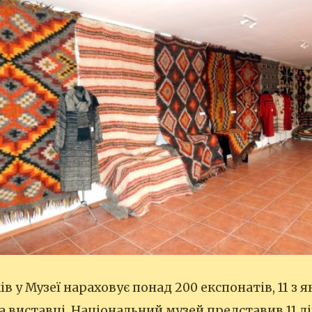
в у Музеї нараховує понад 200 експонатів, 11 з я
 виставці. Національний музей представив 11 лі