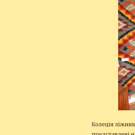
Колеція ліжникі
представлені на