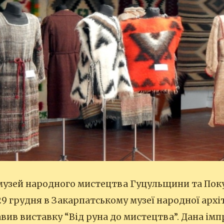
узей народного мистецтва Гуцульщини та Покут
9 грудня в Закарпатському музеї народної архі
вив виставку “Від руна до мистецтва”. Дана імп