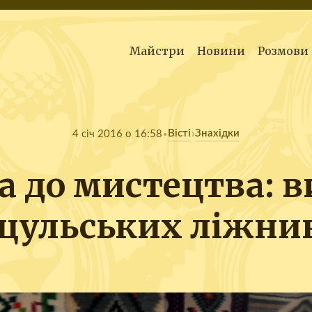
Майстри
Новини
Розмови
Вісті
Знахідки
4 січ 2016 о 16:58
а до мистецтва: 
цульських ліжни