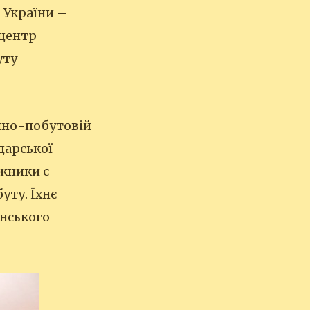
 України –
 центр
уту
ійно-побутовій
дарської
жники є
ту. Їхнє
анського