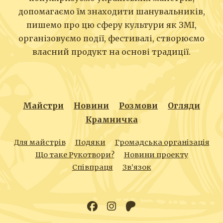
допомагаємо їм знаходити шанувальників,
пишемо про цю сферу культури як ЗМІ,
організовуємо події, фестивалі, створюємо
власний продукт на основі традиції.
Майстри
Новини
Розмови
Огляди
Крамничка
Для майстрів
Подяки
Громадська організація
Що таке Рукотвори?
Новини проекту
Співпраця
Зв’язок