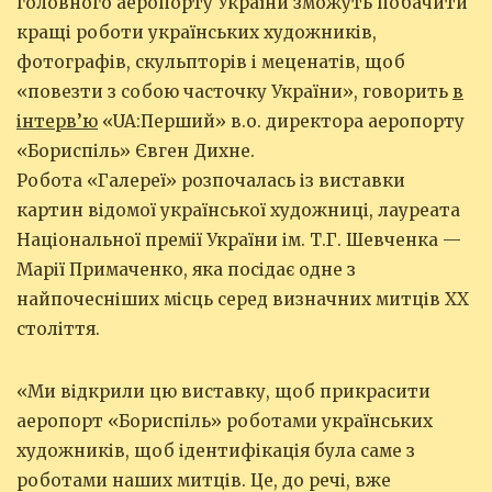
головного аеропорту України зможуть побачити
кращі роботи українських художників,
фотографів, скульпторів і меценатів, щоб
«повезти з собою часточку України», говорить
в
інтерв’ю
«UA:Перший» в.о. директора аеропорту
«Бориспіль» Євген Дихне.
Робота «Галереї» розпочалась із виставки
картин відомої української художниці, лауреата
Національної премії України ім. Т.Г. Шевченка —
Марії Примаченко, яка посідає одне з
найпочесніших місць серед визначних митців XX
століття.
«Ми відкрили цю виставку, щоб прикрасити
аеропорт «Бориспіль» роботами українських
художників, щоб ідентифікація була саме з
роботами наших митців. Це, до речі, вже