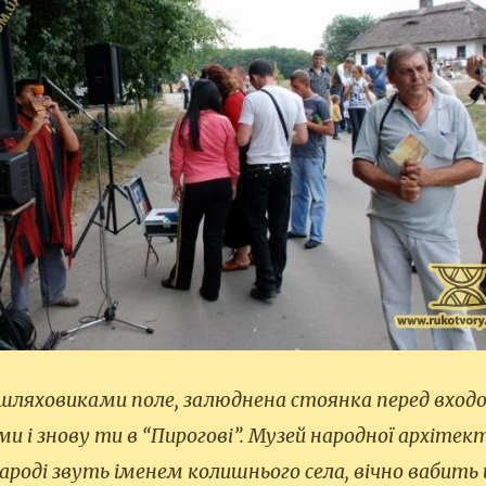
шляховиками поле, залюднена стоянка перед входо
ми і знову ти в “Пирогові”. Музей народної архіте
народі звуть іменем колишнього села, вічно вабить 