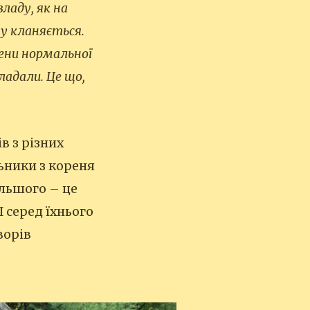
ладу, як на
му кланяється.
цени нормальної
ладали. Це що,
в з різних
льники з кореня
ільшого – це
І серед їхнього
ворів