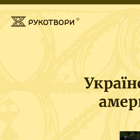
Україн
амер