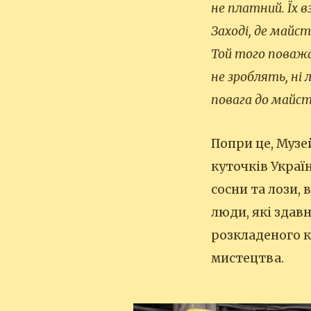
не платний. Їх 
Заході, де майс
Той того поважа
не зроблять, ні 
повага до майс
Попри це, Музе
куточків Україн
сосни та лози,
люди, які здавн
розкладеного к
мистецтва.