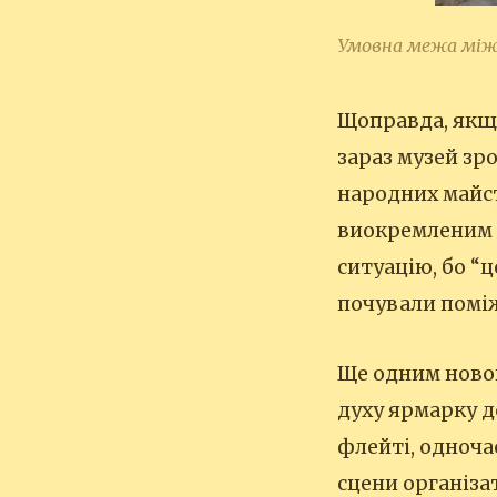
Умовна межа між 
Щоправда, якщо
зараз музей зр
народних майст
виокремленим м
ситуацію, бо “
почували поміж
Ще одним новов
духу ярмарку д
флейті, одноча
сцени організа