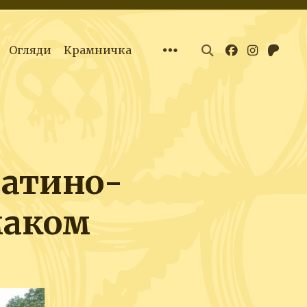
Огляди
Крамничка
латино-
маком