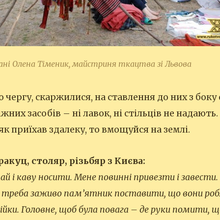
ані Олена Тіменик, майстриня ткацтва зі Львова
 чергу, скаржилися, на ставлення до них з боку 
них засобів – ні лавок, ні стільців не надають.
 як приїхав здалеку, то вмощуйся на землі.
куц, столяр, різьбяр з Києва:
чай і каву носити. Мене повинні привезти і завести
 треба заживо пам’ятник поставити, що вони робл
пійки. Головне, щоб була повага – де руки помити,