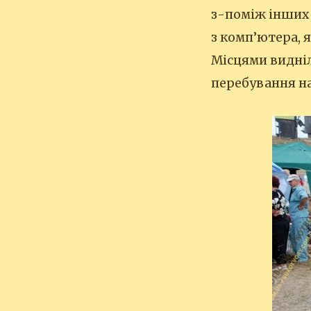
з-поміж інших 
з комп’ютера, 
Місцями видніл
перебування на