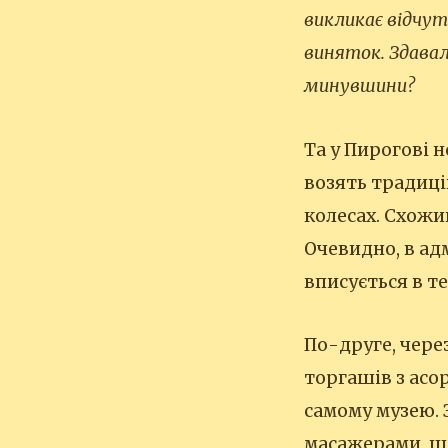
викликає відчут
виняток. Здавал
минувшини?
Та у Пирогові 
возять традиц
колесах. Схожи
Очевидно, в ад
вписується в т
По-друге, чере
торгашів з асо
самому музею.
масажерами, ша