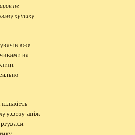
арок не
цьому кутику
дувачів вже
нчиками на
лиці.
деально
 кількість
у узвозу, аніж
оргували
тику,