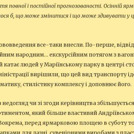
тя повної і постійної прогнозованості. Осінній ярм
ося б, що може змінитися і що може здивувати у 
нововведення все-таки внесли. По-перше, відві
ійним народним… екскурсійним потягом з ваго
й катає людей у Маріїнському парку в центрі сто
міністрації вирішили, що цей вид транспорту і
ематику, стилістику комплексу і доповнює його.
з недогляд чи зі згоди керівництва збільшується
ртиментом, який більше властивий Андріївськом
 Зокрема, перед ярмарковою площею в суботу т
пками для лазні, сувенірними виробами з плас