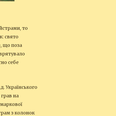
йстрами, то
к: свято
, що поза
 врятувало
сно себе
д. Українського
 грав на
рмаркової
трам з колонок