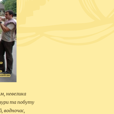
м, невелика
ктури та побуту
й, водночас,