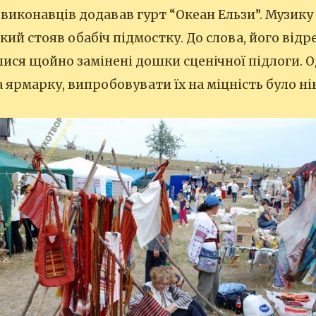
виконавців додавав гурт “Океан Ельзи”. Музик
який стояв обабіч підмостку. До слова, його від
ися щойно замінені дошки сценічної підлоги. О
 ярмарку, випробовувати їх на міцність було ні