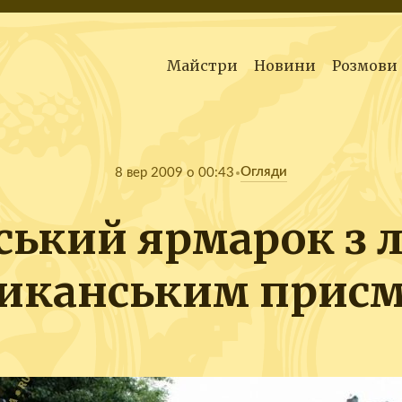
Майстри
Новини
Розмови
Огляди
8 вер 2009 о 00:43
ський ярмарок з 
иканським прис