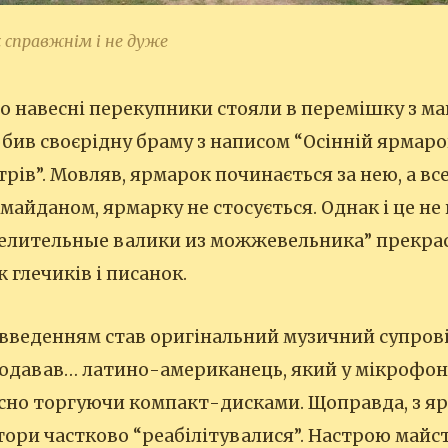
справжнім і не дуже
 навесні перекупники стояли в перемішку з ма
обив своєрідну браму з написом “Осінній ярмаро
рів”. Мовляв, ярмарок починається за нею, а все
айданом, ярмарку не стосується. Однак і це не
целительные валики из можжевельника” прекра
 глечиків і писанок.
веденням став оригінальний музичний супрові
одавав… латино-американець, який у мікрофон
сно торгуючи компакт-дисками. Щоправда, з я
тори частково “реабілітувалися”. Настрою майс