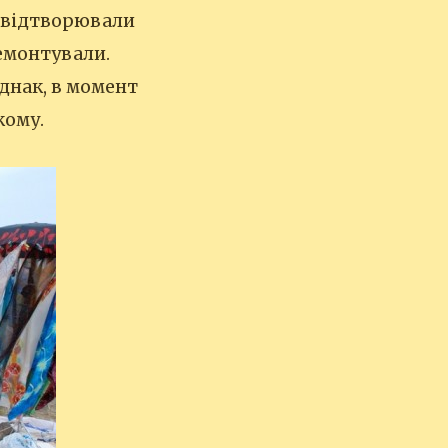
у відтворювали
ремонтували.
днак, в момент
кому.