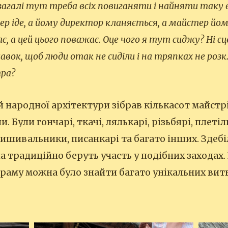
взагалі тут треба всіх повиганяти і найняти таку в
тер іде, а йому директор кланяється, а майстер йо
є, а цей цього поважає. Оце чого я тут сиджу? Ні с
лавок, щоб люди отак не сиділи і на тряпках не розк
тра?
й народної архітектури зібрав кількасот майстрі
и. Були гончарі, ткачі, лялькарі, різьбярі, плеті
 вишивальники, писанкарі та багато інших. Здеб
а традиційно беруть участь у подібних заходах. 
раму можна було знайти багато унікальних вит