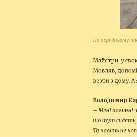
На передньому пл
Майстри, у свою
Мовляв, допоміж
везти з дому. А
Володимир Кара
– Мені повинні 
що тут сидять,
Та навіть не ко