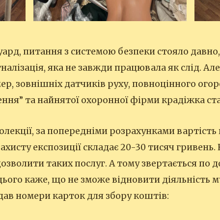
уард, питання з системою безпеки стояло давно,
налізація, яка не завжди працювала як слід. Але
мер, зовнішніх датчиків руху, повноцінного ого
ння” та найнятої охоронної фірми крадіжка с
 колекції, за попередніми розрахунками вартіст
ахисту експозиції складає 20-30 тисяч гривень.
 дозволити таких послуг. А тому звертається по 
цього каже, що не зможе відновити діяльність м
одав номери карток для збору коштів: