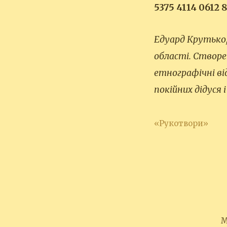
5375 4114 0612 
Едуард Крутько,
області. Створе
етнографічні ві
покійних дідуся і
«Рукотвори»
М