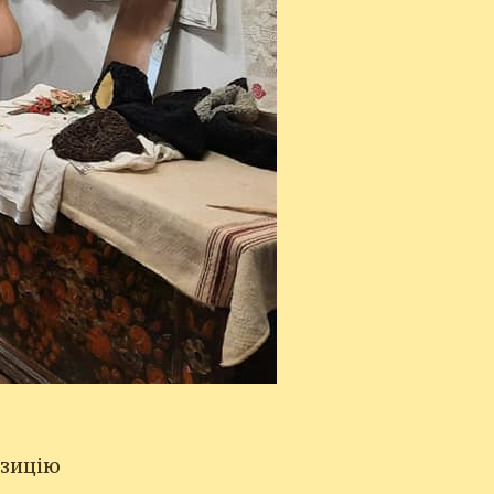
озицію