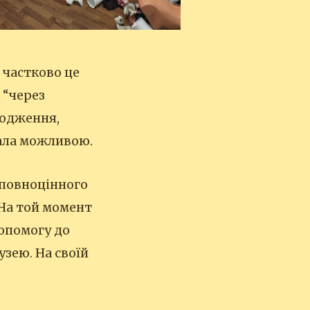
 частково це
 “через
родження,
тала можливою.
ь повноцінного
 На той момент
допомогу до
узею. На своїй