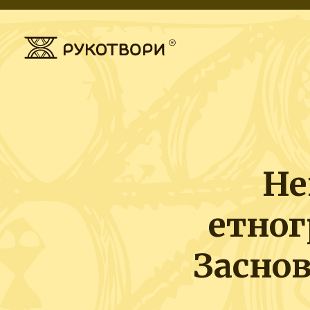
Не
етног
Засно