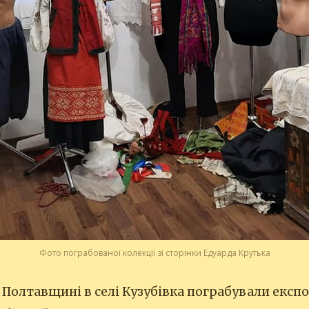
Фото пограбованої колекції зі сторінки Едуарда Крутька
 Полтавщині в селі Кузубівка пограбували експ