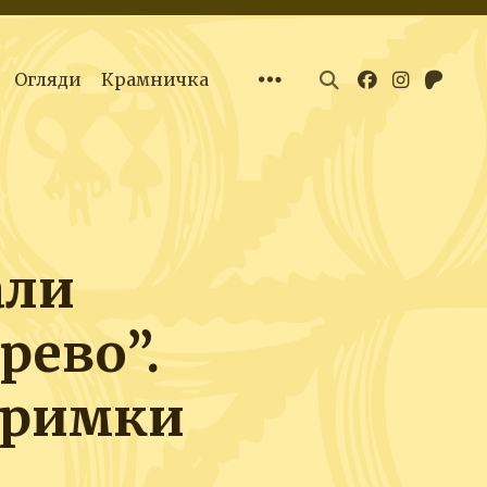
Огляди
Крамничка
али
рево”.
тримки