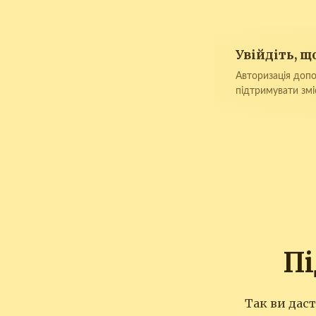
Увійдіть, 
Авторизація допо
підтримувати змі
П
Так ви дас