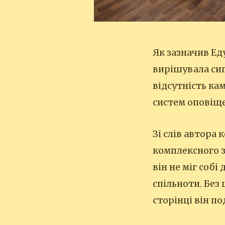
Як зазначив Ед
вирішувала сиг
відсутність ка
систем оповіще
Зі слів автора
комплексного з
він не міг собі
спільноти. Без 
сторінці він п