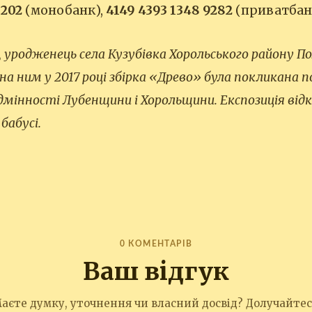
8202
(монобанк),
4149 4393 1348 9282
(приватбан
 уродженець села Кузубівка Хорольського району П
на ним у 2017 році збірка «Древо» була покликана 
дмінності Лубенщини і Хорольщини. Експозиція від
 бабусі.
0 КОМЕНТАРІВ
Ваш відгук
аєте думку, уточнення чи власний досвід? Долучайтес