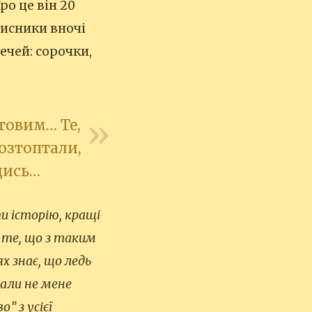
ро це він 20
мисники вночі
ечей: сорочки,
товим… Те,
озтоптали,
удись…
 історію, кращі
те, що з таким
х знає, що ледь
рали не мене
” з усієї