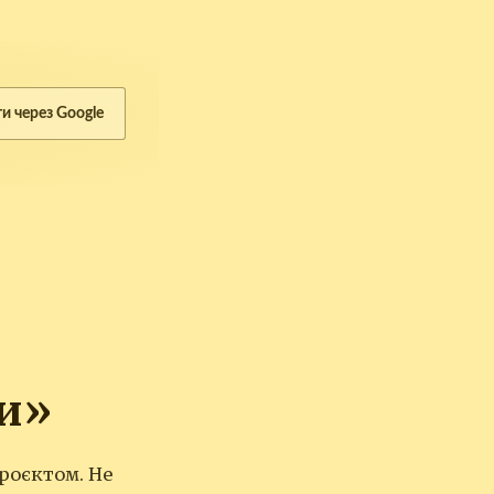
ти через Google
и»
роєктом. Не