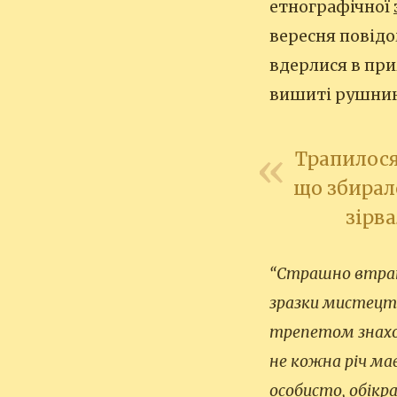
етнографічної
вересня повід
вдерлися в прим
вишиті рушники
Трапилося
що збирал
зірва
“Страшно втрат
зразки мистецт
трепетом знаходи
не кожна річ має
особисто, обікра