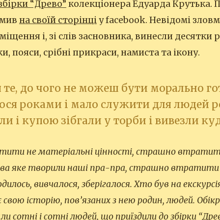
збірки “Древо”
колекціонера Едуарда Крутька. П
омив
на своїй сторінці
у facebook. Невідомі злов
іщення і, зі слів засновника, винесли десятки р
, пояси, срібні прикраси, намиста та ікону.
 те, до чого не можеш бути морально го
ося роками і мало служити для людей р
ли і купою зібгали у торби і вивезли к
ити не матеріальні цінності, страшно втратити
ва яке творили наші пра-пра, страшно втратити 
лось, вивчалося, зберігалося. Хто був на екскурсія
 свою історію, пов’язаних з нею родин, людей. Обік
ли сотні і сотні людей, що приїздили до збірки “Древо