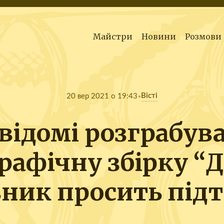
Майстри
Новини
Розмови
Вісті
20 вер 2021 о 19:43
відомі розграбув
рафічну збірку “Д
вник просить під