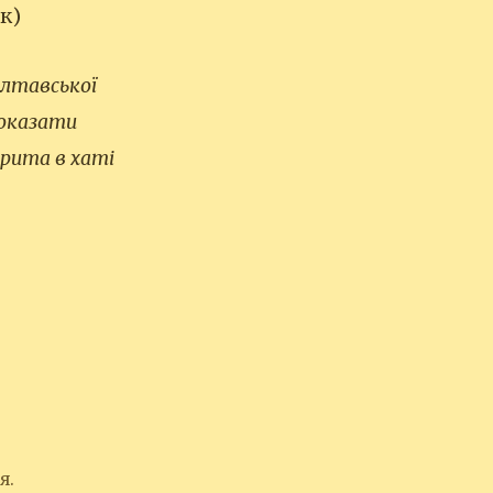
к)
олтавської
показати
крита в хаті
я.