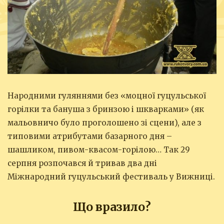
Народними гуляннями без «моцної гуцульської
горілки та бануша з бринзою і шкварками» (як
мальовничо було проголошено зі сцени), але з
типовими атрибутами базарного дня –
шашликом, пивом-квасом-горілою… Так 29
серпня розпочався й тривав два дні
Міжнародний гуцульський фестиваль у Вижниці.
Що вразило?