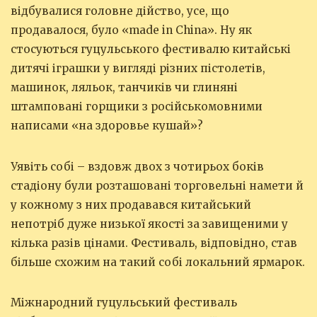
відбувалися головне дійство, усе, що
продавалося, було «made in China». Ну як
стосуються гуцульського фестивалю китайські
дитячі іграшки у вигляді різних пістолетів,
машинок, ляльок, танчиків чи глиняні
штамповані горщики з російськомовними
написами «на здоровье кушай»?
Уявіть собі – вздовж двох з чотирьох боків
стадіону були розташовані торговельні намети й
у кожному з них продавався китайський
непотріб дуже низької якості за завищеними у
кілька разів цінами. Фестиваль, відповідно, став
більше схожим на такий собі локальний ярмарок.
Міжнародний гуцульський фестиваль