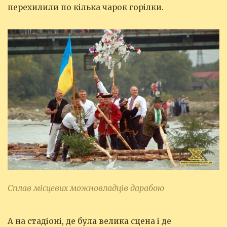
перехилили по кілька чарок горілки.
Сплав місцевих можновладців дарабою
А на стадіоні, де була велика сцена і де