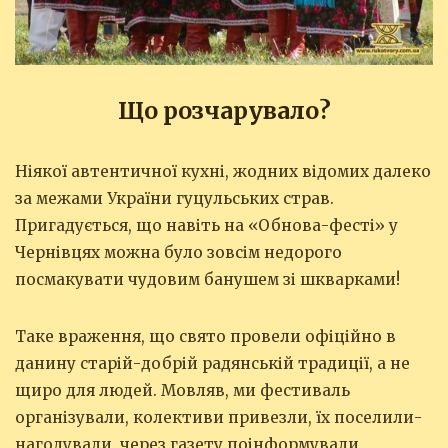
Що розчарувало?
Ніякої автентичної кухні, жодних відомих далеко
за межами України гуцульських страв.
Пригадується, що навіть на «Обнова-фесті» у
Чернівцях можна було зовсім недорого
посмакувати чудовим банушем зі шкварками!
Таке враження, що свято провели офіційно в
данину старій-добрій радянській традиції, а не
щиро для людей. Мовляв, ми фестиваль
організували, колективи привезли, їх поселили-
нагодували, через газету поінформували