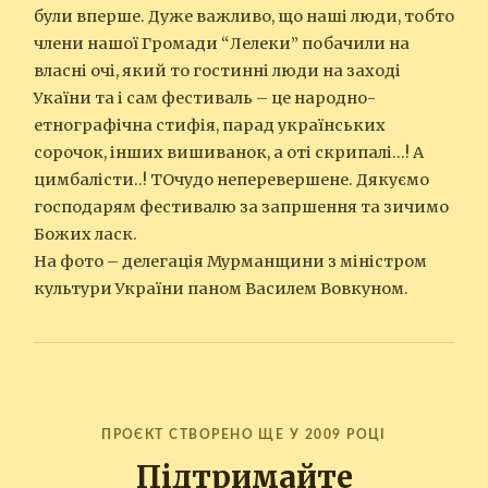
були вперше. Дуже важливо, що наші люди, тобто
члени нашої Громади “Лелеки” побачили на
власні очі, який то гостинні люди на заході
Укаїни та і сам фестиваль – це народно-
етнографічна стифія, парад українських
сорочок, інших вишиванок, а оті скрипалі…! А
цимбалісти..! ТОчудо неперевершене. Дякуємо
господарям фестивалю за запршення та зичимо
Божих ласк.
На фото – делегація Мурманщини з міністром
культури України паном Василем Вовкуном.
ПРОЄКТ СТВОРЕНО ЩЕ У 2009 РОЦІ
Підтримайте