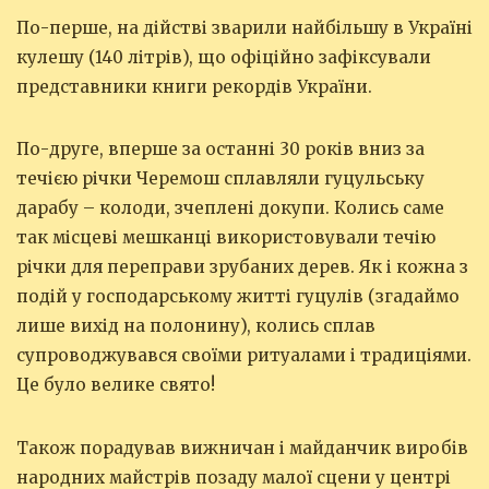
По-перше, на дійстві зварили найбільшу в Україні
кулешу (140 літрів), що офіційно зафіксували
представники книги рекордів України.
По-друге, вперше за останні 30 років вниз за
течією річки Черемош сплавляли гуцульську
дарабу – колоди, зчеплені докупи. Колись саме
так місцеві мешканці використовували течію
річки для переправи зрубаних дерев. Як і кожна з
подій у господарському житті гуцулів (згадаймо
лише вихід на полонину), колись сплав
супроводжувався своїми ритуалами і традиціями.
Це було велике свято!
Також порадував вижничан і майданчик виробів
народних майстрів позаду малої сцени у центрі