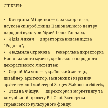
СПІКЕРИ:
Катерина
Міщенко
— фольклористка,
наукова співробітниця Національного центру
народної культури Музей Івана Гончара;
Лідія Лихач
— директорка видавництва
“Родовід”;
Людмила Строкова
— генеральна директорка
Національного музею українського народного
декоративного мистецтва;
Сергій Махно
—
український митець,
дизайнер, архітектор, засновник і керівник
архітектурної майстерні Sergey Маkhno architects;
Тетяна Фіщук
— директорка з маркетингу та
комунікацій проєкту Всі.Свої. Експертка
Українського культурного фонду;