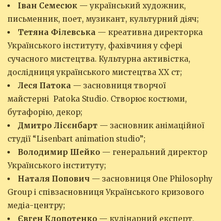
Іван Семесюк
— український художник,
письменник, поет, музикант, культурний діяч;
Тетяна Філевська
— креативна директорка
Українського інституту, фахівчиня у сфері
сучасного мистецтва. Культурна активістка,
дослідниця українського мистецтва ХХ ст;
Леся Патока
— засновниця творчої
майстерні Patoka Studio. Створює костюми,
бутафорію, декор;
Дмитро Лісєнбарт
— засновник анімаційної
студії “Lisenbart animation studio”;
Володимир Шейко
— генеральний директор
Українського інституту;
Наталя Попович
— засновниця One Philosophy
Group і співзасновниця Українського кризового
медіа-центру;
Євген Клопотенко
— кулінарний експерт,