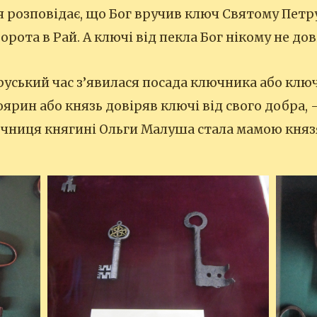
ія розповідає, що Бог вручив ключ Святому Петр
орота в Рай. А ключі від пекла Бог нікому не дов
уський час з’явилася поcада ключника або клю
оярин або князь довіряв ключі від свого добра,
ючниця княгині Ольги Малуша стала мамою княз