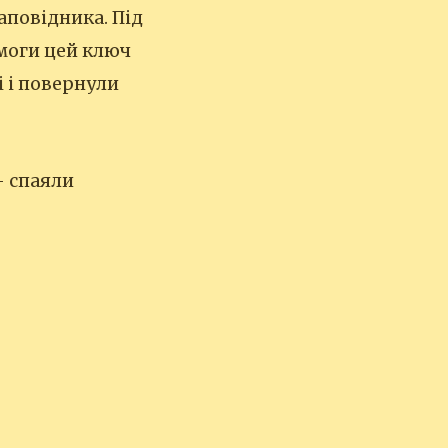
аповідника. Під
емоги цей ключ
і і повернули
— спаяли