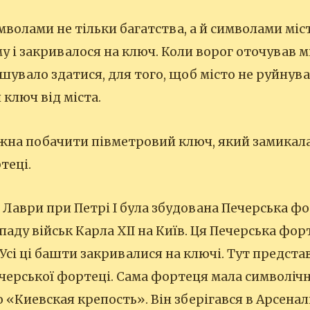
мволами не тільки багатства, а й символами міс
у і закривалося на ключ. Коли ворог оточував м
шувало здатися, для того, щоб місто не руйнува
 ключ від міста.
жна побачити півметровий ключ, який замикала
теці.
 Лаври при Петрі І була збудована Печерська фо
паду військ Карла ХІІ на Київ. Ця Печерська фо
Усі ці башти закривалися на ключі. Тут предста
черської фортеці. Сама фортеця мала символічн
«Киевская крепость». Він зберігався в Арсеналі.