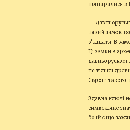
поширилися в 1
— Давньоруськ
такий замок, ко
з’єднати. В зам
Ці замки в арх
давньоруського
не тільки древ
Європі такого 
Здавна ключі н
символічне зна
бо їй є що зами