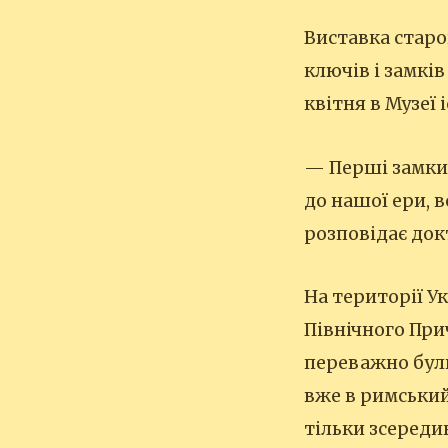
Виставка старо
ключів і замків
квітня в Музеї 
— Перші замки 
до нашої ери, 
розповідає док
На території У
Північного Прич
переважно були
вже в римський
тільки зсередин