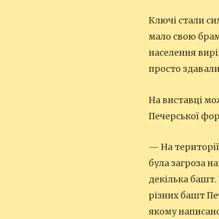
Ключі стали си
мало свою брам
населення вирі
просто здавали
На виставці мо
Печерської фор
— На території
була загроза на
декілька башт. 
різних башт Пе
якому написано 