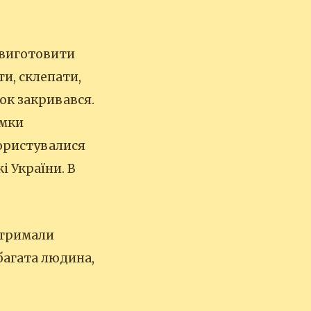
 виготовити
ти, склепати,
мок закривався.
амки
користувалися
і України. В
отримали
багата людина,