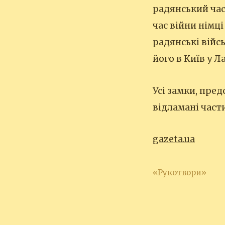
радянський час
час війни німц
радянські війс
його в Київ у Л
Усі замки, пре
відламані части
gazeta.ua
«Рукотвори»