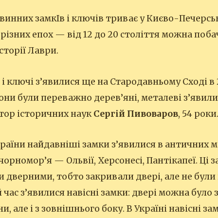
винних замкІв і ключів триває у Києво-Печерські
 різних епох — від 12 до 20 століття можна поб
історії Лаври.
і ключі з’явилися ще на Стародавньому Сході в 
вони були переважно дерев’яні, металеві з’явили
тор історичних наук
Сергій Пивоваров
, 54 роки
країни найдавніші замки з’явилися в античних м
орномор’я — Ольвії, Херсонесі, Пантікапеї. Ці 
 дверними, тобто закривали двері, але не були 
 час з’явилися навісні замки: двері можна було
и, але і з зовнішнього боку. В Україні навісні з