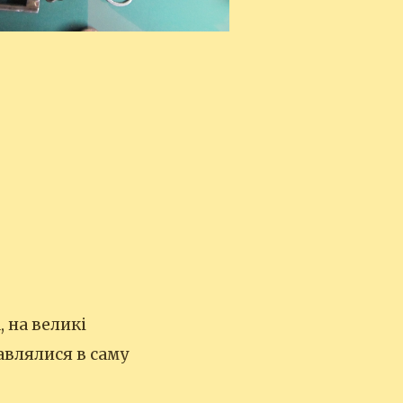
 на великі
тавлялися в саму