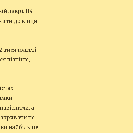
й лаврі. 114
ачити до кінця
2 тисячолітті
ся пізніше, —
.
істах
замки
навісними, а
 закривати не
амки найбільше