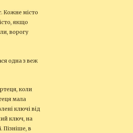
т. Кожне місто
істо, якщо
ли, ворогу
ся одна з веж
ртеця, коли
ртеця мала
влені ключі від
ий ключ, на
 Пізніше, в