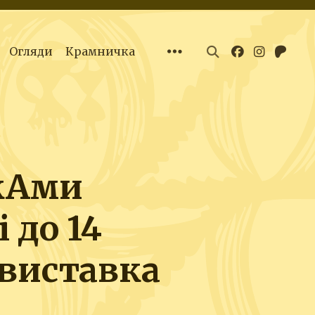
Огляди
Крамничка
кАми
 до 14
 виставка