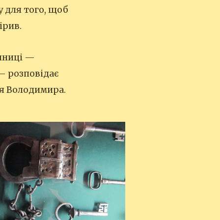
у для того, щоб
ірив.
чниці —
 — розповідає
я Володимира.