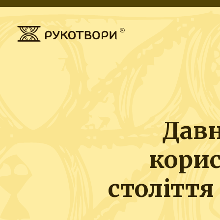
Дав
корис
століття