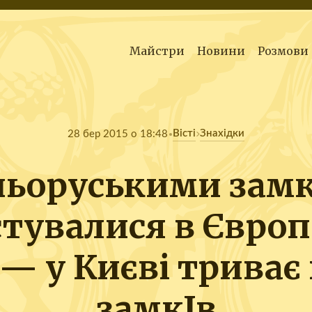
Майстри
Новини
Розмови
Вісті
Знахідки
28 бер 2015 о 18:48
ньоруськими зам
тувалися в Європі
 — у Києві триває
замкІв