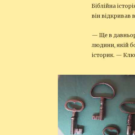
Біблійна істор
він відкривав в
— Ще в давньор
людини, якій б
історик. — Кл