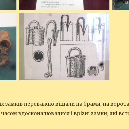
іх замків переважно вішали на брами, на ворота,
З часом вдосконалювалися і врізні замки, які вс