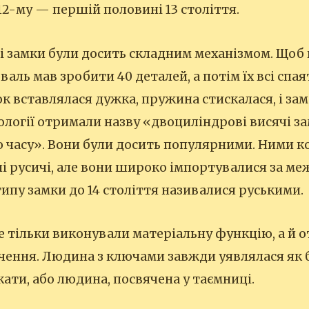
2-му — першій половині 13 століття.
і замки були досить складним механізмом. Щоб
валь мав зробити 40 деталей, а потім їх всі спая
ок вставлялася дужка, пружина стискалася, і за
еології отримали назву «двоциліндрові висячі з
 часу». Вони були досить популярними. Ними 
ні русичі, але вони широко імпортувалися за меж
типу замки до 14 століття називалися руськими.
е тільки виконували матеріальну функцію, а й 
чення. Людина з ключами завжди уявлялася як 
кати, або людина, посвячена у таємниці.