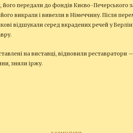
, його передали до фондів Києво-Печерського з
і його викрали і вивезли в Німеччину. Після пер
ькові відшукали серед вкрадених речей у Берлін
авру.
дставлені на виставці, відновили реставратори 
ни, зняли іржу.