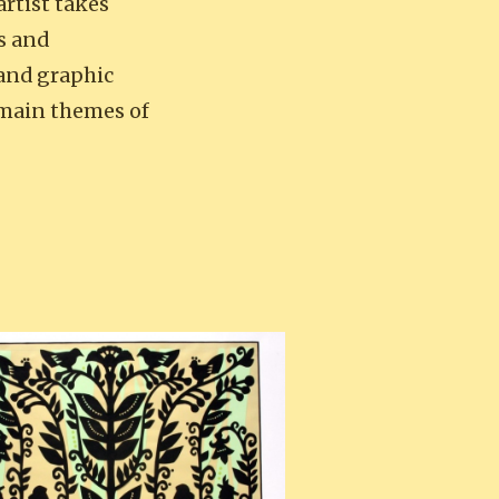
artist takes
s and
 and graphic
e main themes of