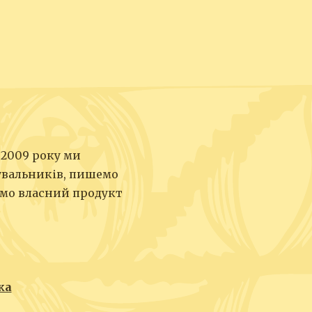
 2009 року ми
увальників, пишемо
юємо власний продукт
ка