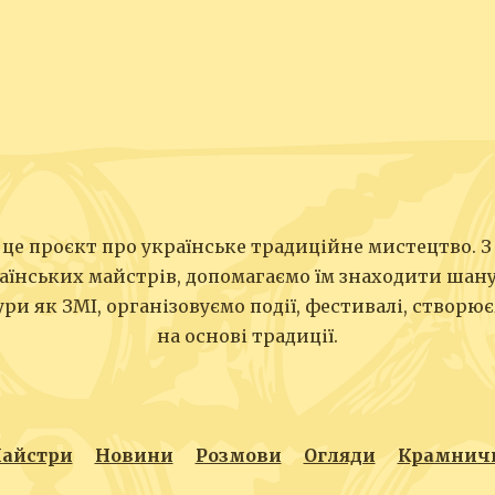
це проєкт про українське традиційне мистецтво. З
аїнських майстрів, допомагаємо їм знаходити шан
ри як ЗМІ, організовуємо події, фестивалі, створ
на основі традиції.
айстри
Новини
Розмови
Огляди
Крамнич