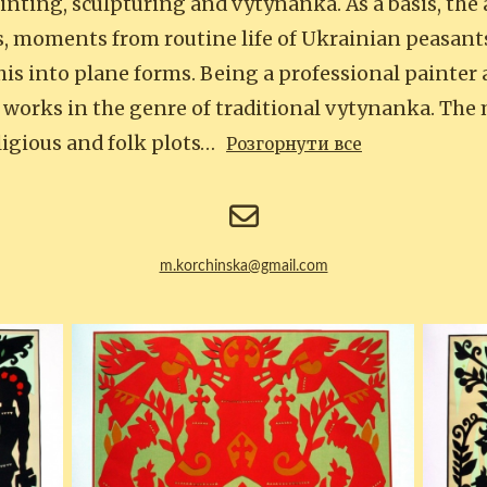
inting, sculpturing and vytynanka. As a basis, the 
, moments from routine life of Ukrainian peasant
his into plane forms. Being a professional painter
so works in the genre of traditional vytynanka. Th
ligious and folk plots…
Розгорнути все
m.korchinska@gmail.com