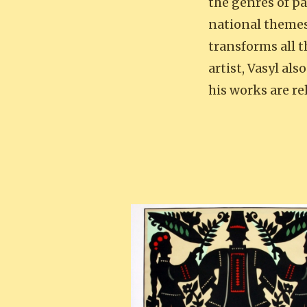
the genres of pa
national themes
transforms all t
artist, Vasyl al
his works are re