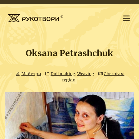
Oksana Petrashchuk
Майстри
Doll making
,
Weaving
Chernivtsi
region