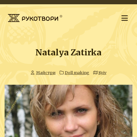
Natalya Zatirka
Майстри
Doll making
Kyiv